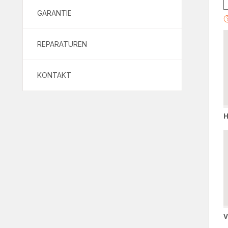
GARANTIE
REPARATUREN
KONTAKT
H
H
V
V