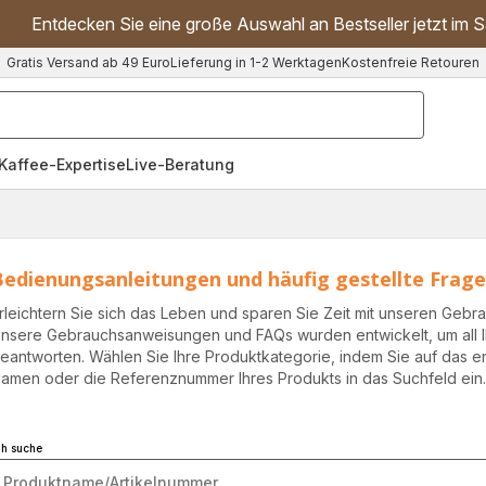
Entdecken Sie eine große Auswahl an Bestseller jetzt im S
Gratis Versand ab 49 Euro
Lieferung in 1-2 Werktagen
Kostenfreie Retouren
"Handmixer","Waffeleisen"]
Kaffee-Expertise
Live-Beratung
Bedienungsanleitungen und häufig gestellte Fra
rleichtern Sie sich das Leben und sparen Sie Zeit mit unseren Geb
nsere Gebrauchsanweisungen und FAQs wurden entwickelt, um all I
eantworten. Wählen Sie Ihre Produktkategorie, indem Sie auf das
amen oder die Referenznummer Ihres Produkts in das Suchfeld ein
ch suche