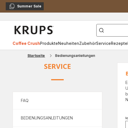
Summer Sale
Kopieren
["Kaffeevollautomat",
Krups
Homepage
Coffee Crush
Produkte
Neuheiten
Zubehör
Service
Rezepte
Startseite
Bedienungsanleitungen
SERVICE
E
U
b
N
FAQ
BEDIENUNGSANLEITUNGEN
I