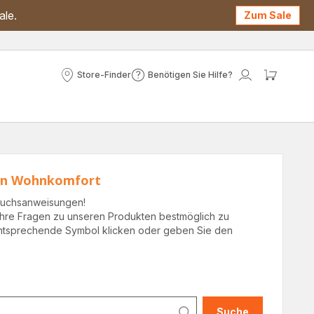
ale.
Zum Sale
Store-Finder
Benötigen Sie Hilfe?
Store-
Benötigen
Mein
Mein
Finder
Sie
Konto
Waren
Hilfe?
gen Wohnkomfort
rauchsanweisungen!
hre Fragen zu unseren Produkten bestmöglich zu
 entsprechende Symbol klicken oder geben Sie den
.
Suche