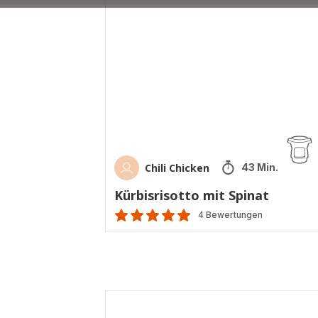
mit
Spinat
Chili Chicken
43 Min.
Kürbisrisotto mit Spinat
4 Bewertungen
Bewertung
mit
5
Sternen
(Durchschnitt)
Türkische
Nudel