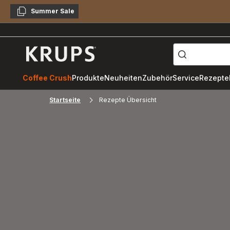
Summer Sale
Kopieren
["Kaffeevollautomat",
Krups
Homepage
Coffee Crush
Produkte
Neuheiten
Zubehör
Service
Rezepte
Startseite
Rezepte Übersicht