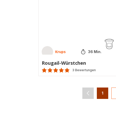
Krups
36 Min.
Rougail-Würstchen
3 Bewertungen
Bewertung
mit
5
Sternen
1
navigation.pag
-
(Durchschnitt)
navigat