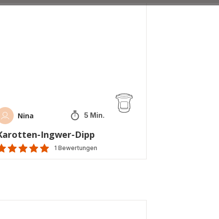
gwer-
pp
Nina
5 Min.
Karotten-Ingwer-Dipp
1 Bewertungen
Bewertung
it
5
ternen
Durchschnitt)
dnussbutter