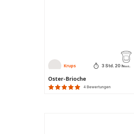
Krups
3 Std. 20 Min.
Oster-Brioche
4 Bewertungen
Bewertung
mit
5
Sternen
Rougail-
(Durchschnitt)
Würstchen