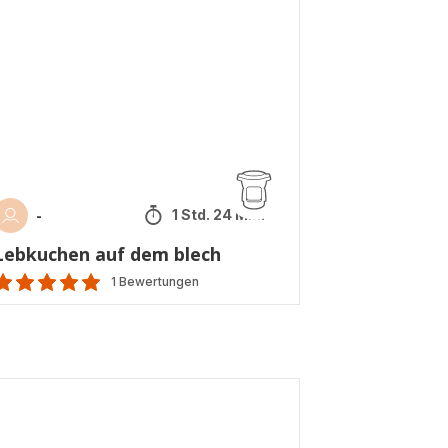
ech
-
1 Std. 24 Min.
Lebkuchen auf dem blech
1 Bewertungen
Bewertung
it
5
ternen
Durchschnitt)
jamilch
iatische
t