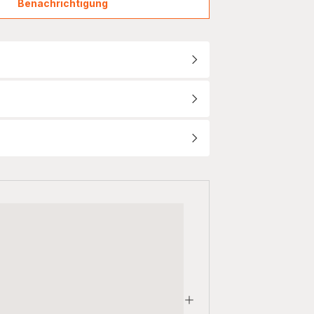
Benachrichtigung
Kaffee-
Druckbrühautomat
T8
KM4689