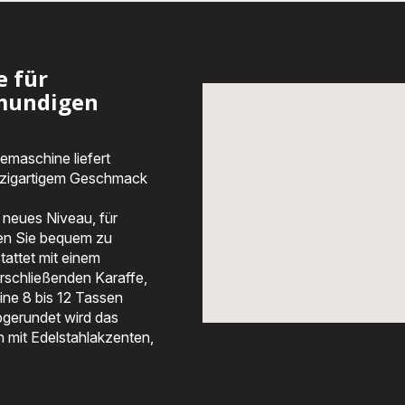
e für
lmundigen
maschine liefert
nzigartigem Geschmack
-
neues Niveau, für
den Sie bequem zu
attet mit einem
erschließenden Karaffe,
ne 8 bis 12 Tassen
bgerundet wird das
n mit Edelstahlakzenten,