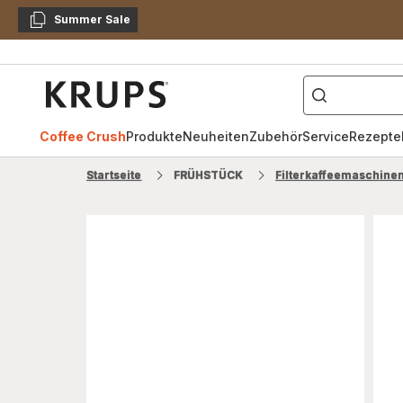
Summer Sale
Kopieren
["Kaffeevollautomat",
Krups
Homepage
Coffee Crush
Produkte
Neuheiten
Zubehör
Service
Rezepte
Startseite
FRÜHSTÜCK
Filterkaffeemaschine