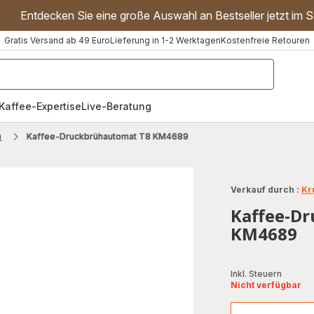
Entdecken Sie eine große Auswahl an Bestseller jetzt im S
Gratis Versand ab 49 Euro
Lieferung in 1-2 Werktagen
Kostenfreie Retouren
"Handmixer","Waffeleisen"]
Kaffee-Expertise
Live-Beratung
n
Kaffee-Druckbrühautomat T8 KM4689
Verkauf durch :
Kr
Kaffee-D
KM4689
Inkl. Steuern
Nicht verfügbar