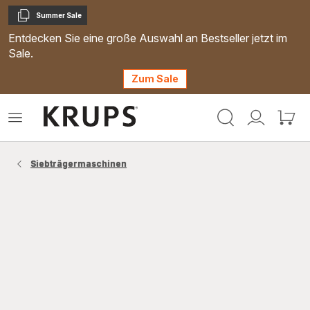
Summer Sale
Kopieren
Entdecken Sie eine große Auswahl an Bestseller jetzt im
Sale.
Zum Sale
Krups
Das
Mein
Mein
Homepage
Menü
Konto
Waren
öffnen
Siebträgermaschinen