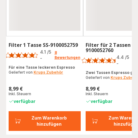
Filter 1 Tasse SS-9100052759
Filter für 2 Tassen SS
Bewertung
9100052760
Bewertung
4.1
/5
8
4.4
/5
Bewertungen
-
7
ratings.4.1
Be
-
ratings.4.4
Für eine Tasse leckeren Espresso
Geliefert von
Krups Zubehör
Zwei Tassen Espresso glei
Geliefert von
Krups Zubehö
8,99 €
8,99 €
Preis
Preis
Inkl. Steuern
Inkl. Steuern
verfügbar
verfügbar
Zum Warenkorb
Zum Warenk
hinzufügen
hinzufüge