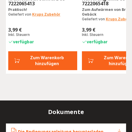
7222065413
7222065418
Praktisch!
Zum Aufwärmen von Brötc
Geliefert von
Krups Zubehör
Gebäck
Geliefert von
Krups Zubehö
3,99 €
3,99 €
Preis
Preis
Inkl. Steuern
Inkl. Steuern
verfügbar
verfügbar
Zum Warenkorb
Zum Warenk
hinzufügen
hinzufüge
Dokumente
Die Bedienungsanleitung herunterladen