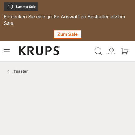
Summer Sale
Kopieren
Entdecken Sie eine große Auswahl an Bestseller jetzt im
Sale.
Zum Sale
Krups
Das
Mein
Mein
Homepage
Menü
Konto
Waren
öffnen
Toaster