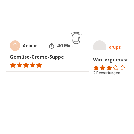
Anione
40 Min.
Krups
Gemüse-Creme-Suppe
Wintergemüse-
ratings.NaN
ratings.2.8
2 Bewertungen