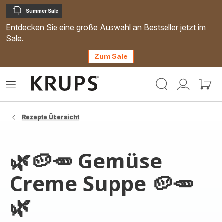
Summer Sale
Kopieren
Entdecken Sie eine große Auswahl an Bestseller jetzt im
Sale.
Zum Sale
Krups
Das
Mein
Mein
Homepage
Menü
Konto
Waren
öffnen
Rezepte Übersicht
🌿🥔🥕 Gemüse
Creme Suppe 🥔🥕
🌿