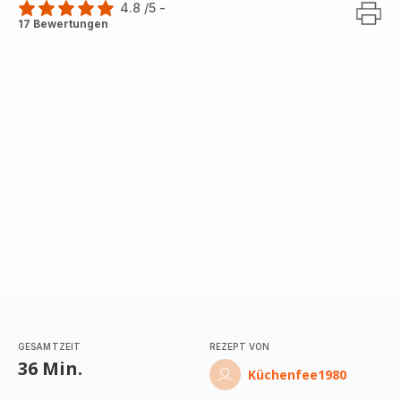
4.8
/5
-
ratings.4.8
17 Bewertungen
GESAMTZEIT
REZEPT VON
36 Min.
Küchenfee1980