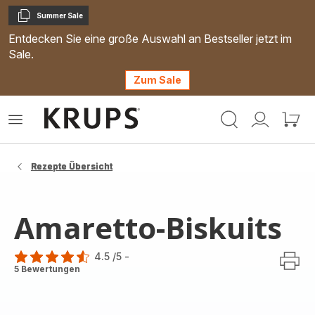
Summer Sale
Kopieren
Entdecken Sie eine große Auswahl an Bestseller jetzt im
Sale.
Zum Sale
Krups
Das
Mein
Mein
Homepage
Menü
Konto
Waren
öffnen
Rezepte Übersicht
Amaretto-Biskuits
4.5
/5
-
ratings.4.5
5 Bewertungen