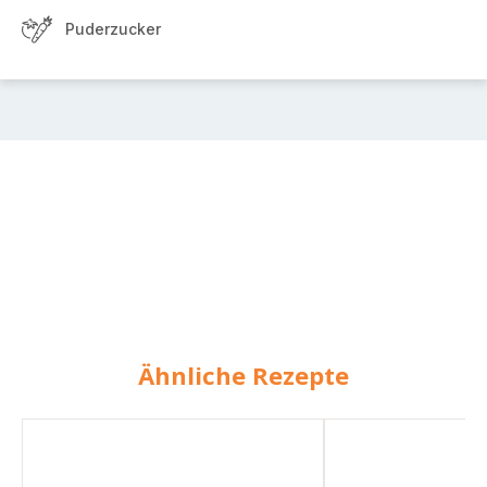
Puderzucker
Ähnliche Rezepte
Amaretto-
Apfel-
Biskuits
Tiramisu