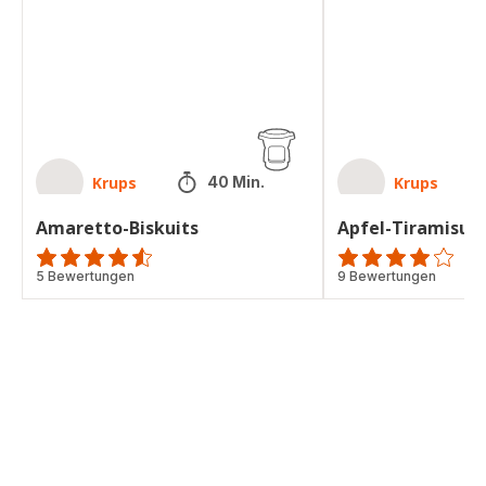
Krups
Krups
40 Min.
Amaretto-Biskuits
Apfel-Tiramisu
ratings.4.5
5 Bewertungen
Bewertung
9 Bewertungen
mit
4
Sternen
(Durchschnitt)