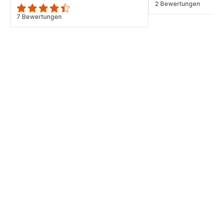
Bewertung
2 Bewertungen
mit
ratings.4.4
7 Bewertungen
3
Sternen
(Durchschnitt)