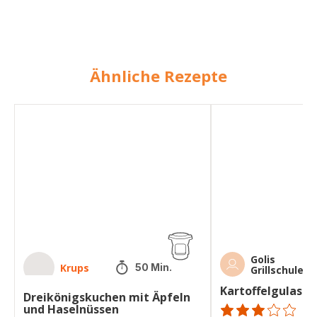
Ähnliche Rezepte
Dreikönigskuchen
Kartoffelgulasch
mit
mit
Äpfeln
Bierwurst
und
Haselnüssen
Golis
Krups
50 Min.
Grillschule
Kartoffelgulasch
Dreikönigskuchen mit Äpfeln
und Haselnüssen