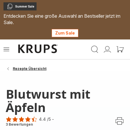
Summer Sale
Kopieren
Entdecken Sie eine große Auswahl an Bestseller jetzt im
Sale.
Zum Sale
Krups
Das
Mein
Mein
Homepage
Menü
Konto
Waren
öffnen
Rezepte Übersicht
Blutwurst mit
Äpfeln
4.4
/5
-
ratings.4.4
3 Bewertungen