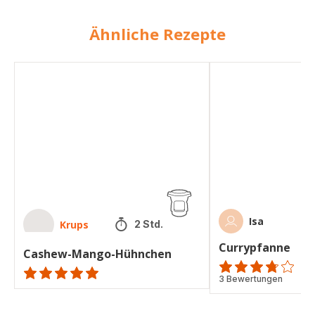
Ähnliche Rezepte
Cashew-
Currypfanne
Mango-
Hühnchen
Isa
Krups
2 Std.
Currypfanne
Cashew-Mango-Hühnchen
ratings.3.7
3 Bewertungen
ratings.NaN