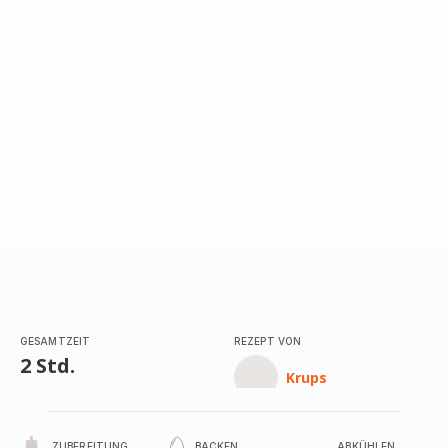
mit
5
Sternen
(Durchschnitt)
GESAMTZEIT
REZEPT VON
2 Std.
Krups
ZUBEREITUNG
BACKEN
ABKÜHLEN