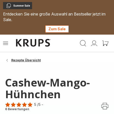
Summer Sale
Kopieren
Entdecken Sie eine große Auswahl an Bestseller jetzt im
Sale.
Zum Sale
Krups
Das
Mein
Mein
Homepage
Menü
Konto
Waren
öffnen
Rezepte Übersicht
Cashew-Mango-
Hühnchen
5
/5
-
Bewertung
6 Bewertungen