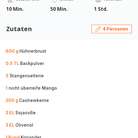
10 Min.
50 Min.
1 Std.
Zutaten
4 Personen
600 g
Hühnerbrust
0.5 TL
Backpulver
3
Stangensellerie
1
nicht überreife Mango
200 g
Cashewkerne
3 EL
Sojasoße
3 EL
Olivenöl
1 Bund
Koriander