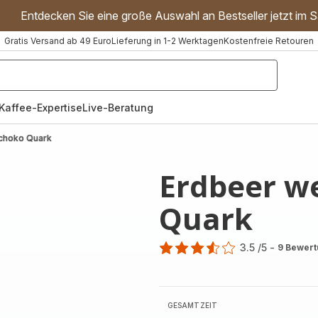
Entdecken Sie eine große Auswahl an Bestseller jetzt im S
Gratis Versand ab 49 Euro
Lieferung in 1-2 Werktagen
Kostenfreie Retouren
"Handmixer","Waffeleisen"]
Kaffee-Expertise
Live-Beratung
choko Quark
Erdbeer w
Quark
3.5
/5
-
9 Bewer
ratings.3.5
GESAMTZEIT