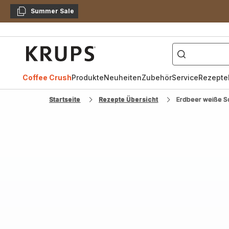
Summer Sale
Kopieren
["Kaffeevollautomat",
Krups
Homepage
Coffee Crush
Produkte
Neuheiten
Zubehör
Service
Rezepte
Startseite
Rezepte Übersicht
Erdbeer weiße S