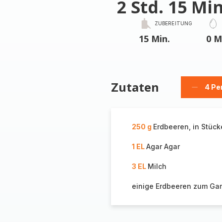
2 Std. 15 Min
ZUBEREITUNG
15 Min.
0 M
Zutaten
4 Pe
Person
löschen
250 g
Erdbeeren, in Stüc
1 EL
Agar Agar
3 EL
Milch
einige Erdbeeren zum Gar