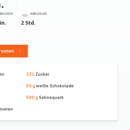
.
BACKEN
ABKÜHLEN
in.
2 Std.
rsonen
en
Personen
hinzufügen
ken
2 EL
Zucker
50 g
weiße Schokolade
500 g
Sahnequark
nieren