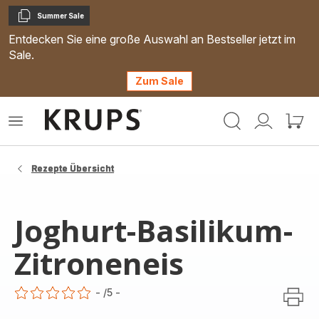
Summer Sale
Kopieren
Entdecken Sie eine große Auswahl an Bestseller jetzt im
Sale.
Zum Sale
Krups
Das
Mein
Mein
Homepage
Menü
Konto
Waren
öffnen
Rezepte Übersicht
Joghurt-Basilikum-
Zitroneneis
-
/5
-
ratings.0