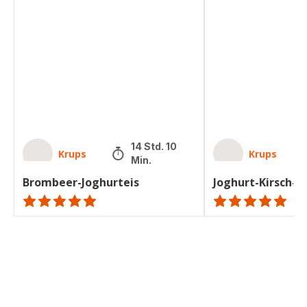
Brombeer-
Joghurt-
Joghurteis
Kirsch-
Eis
14 Std. 10
Krups
Krups
Min.
Brombeer-Joghurteis
Joghurt-Kirsch-Ei
ratings.NaN
Bewertung
mit
5
Sternen
(Durchschnitt)