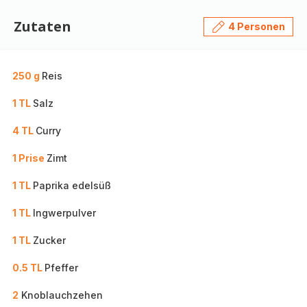
Zutaten
4 Personen
250 g
Reis
1 TL
Salz
4 TL
Curry
1 Prise
Zimt
1 TL
Paprika edelsüß
1 TL
Ingwerpulver
1 TL
Zucker
0.5 TL
Pfeffer
2
Knoblauchzehen