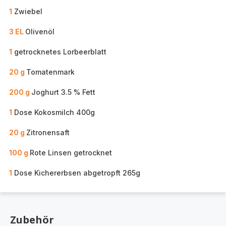
1
Zwiebel
3 EL
Olivenöl
1
getrocknetes Lorbeerblatt
20 g
Tomatenmark
200 g
Joghurt 3.5 % Fett
1
Dose Kokosmilch 400g
20 g
Zitronensaft
100 g
Rote Linsen getrocknet
1
Dose Kichererbsen abgetropft 265g
Zubehör