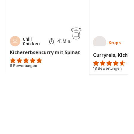
Chili
41 Min.
Krups
Chicken
Kichererbsencurry mit Spinat
Curryreis, Kiche
Bewertung
5 Bewertungen
ratings.4.6
18 Bewertungen
mit
5
Sternen
(Durchschnitt)