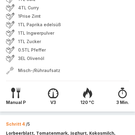
4TL Curry
1Prise Zimt
1TL Paprika edelsüß
1TL Ingwerpulver
1TL Zucker
0.5TL Pfeffer
3EL Olivenöl
Misch-/Rühraufsatz
Manual P
V3
120 °C
3 Min.
Schritt 4
/5
Lorbeerblatt, Tomatenmark, Joghurt, Kokosmilch,