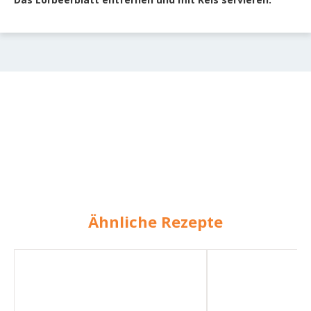
Ähnliche Rezepte
Kichererbsencurry
Curryreis,
mit
Kichererbsen
Spinat
&
Tofu