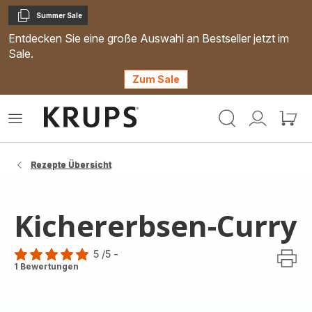
Summer Sale
Kopieren
Entdecken Sie eine große Auswahl an Bestseller jetzt im
Sale.
Zum Sale
Krups
Das
Mein
Mein
Homepage
Menü
Konto
Waren
öffnen
Rezepte Übersicht
Kichererbsen-Curry
5
/5
-
Bewertung
1 Bewertungen
mit
5
Sternen