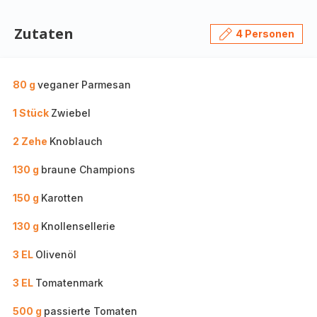
Zutaten
4 Personen
80 g
veganer Parmesan
1 Stück
Zwiebel
2 Zehe
Knoblauch
130 g
braune Champions
150 g
Karotten
130 g
Knollensellerie
3 EL
Olivenöl
3 EL
Tomatenmark
500 g
passierte Tomaten