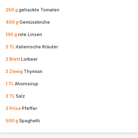
250 g
gehackte Tomaten
400 g
Gemüsebrühe
130 g
rote Linsen
2 TL
italienische Kräuter
2 Blatt
Lorbeer
3 Zweig
Thymian
1 TL
Ahornsirup
2 TL
Salz
3 Prise
Pfeffer
500 g
Spaghetti