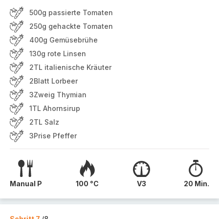
500g passierte Tomaten
250g gehackte Tomaten
400g Gemüsebrühe
130g rote Linsen
2TL italienische Kräuter
2Blatt Lorbeer
3Zweig Thymian
1TL Ahornsirup
2TL Salz
3Prise Pfeffer
Manual P
100 °C
V3
20 Min.
Schritt 7
/8