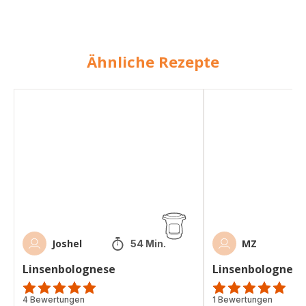
Ähnliche Rezepte
Linsenbolognese
Linsenbolognese
Joshel
MZ
54 Min.
Linsenbolognese
Linsenbolognese
Bewertung
4 Bewertungen
Bewertung
1 Bewertungen