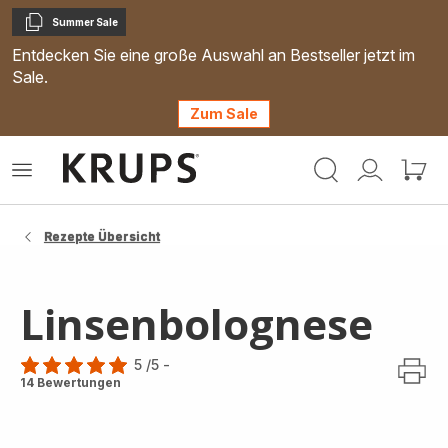
Summer Sale
Kopieren
Entdecken Sie eine große Auswahl an Bestseller jetzt im
Sale.
Zum Sale
Krups
Das
Mein
Mein
Homepage
Menü
Konto
Waren
öffnen
Rezepte Übersicht
Linsenbolognese
5
/5
-
Bewertung
14 Bewertungen
mit
5
Sternen