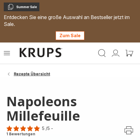
Summer Sale
Kopieren
Entdecken Sie eine große Auswahl an Bestseller jetzt im
Sale.
Zum Sale
Krups
Das
Mein
Mein
Homepage
Menü
Konto
Waren
öffnen
Rezepte Übersicht
Napoleons
Millefeuille
5
/5
-
Bewertung
1 Bewertungen