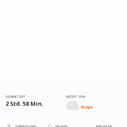
mit
5
Sternen
(Durchschnitt)
GESAMTZEIT
REZEPT VON
2 Std. 58 Min.
Krups
ZUBEREITUNG
BACKEN
ABKÜHLEN