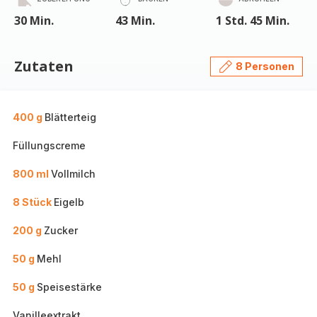
30 Min.
43 Min.
1 Std. 45 Min.
Zutaten
8 Personen
400 g
Blätterteig
Füllungscreme
800 ml
Vollmilch
8 Stück
Eigelb
200 g
Zucker
50 g
Mehl
50 g
Speisestärke
Vanilleextrakt