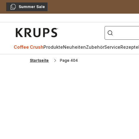
Summer Sale
Kopieren
["Kaffeevollautomat",
Krups
Homepage
Coffee Crush
Produkte
Neuheiten
Zubehör
Service
Rezepte
Startseite
Page 404