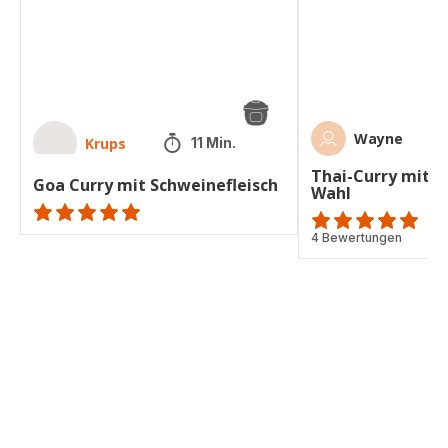
nach
Wahl
Wayne
Krups
11 Min.
Thai-Curry mit F
Goa Curry mit Schweinefleisch
Wahl
ratings.NaN
ratings.4.9
4 Bewertungen