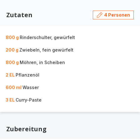
Zutaten
4 Personen
800 g
Rinderschulter, gewürfelt
200 g
Zwiebeln, fein gewürfelt
800 g
Möhren, in Scheiben
2 EL
Pflanzenöl
600 ml
Wasser
3 EL
Curry-Paste
Zubereitung