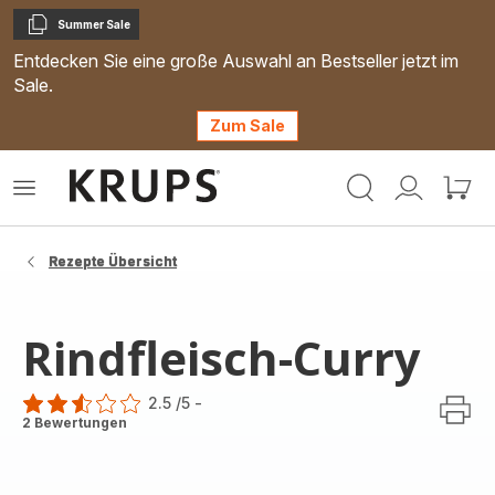
Summer Sale
Kopieren
Entdecken Sie eine große Auswahl an Bestseller jetzt im
Sale.
Zum Sale
Krups
Das
Mein
Mein
Homepage
Menü
Konto
Waren
öffnen
Rezepte Übersicht
Rindfleisch-Curry
2.5
/5
-
ratings.2.5
2 Bewertungen