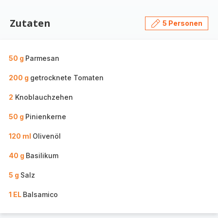
Zutaten
5 Personen
50 g
Parmesan
200 g
getrocknete Tomaten
2
Knoblauchzehen
50 g
Pinienkerne
120 ml
Olivenöl
40 g
Basilikum
5 g
Salz
1 EL
Balsamico