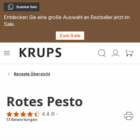
Summer Sale
Kopieren
Entdecken Sie eine große Auswahl an Bestseller jetzt im
Sale.
Zum Sale
Krups
Das
Mein
Mein
Homepage
Menü
Konto
Waren
öffnen
Rezepte Übersicht
Rotes Pesto
4.4
/5
-
ratings.4.4
13 Bewertungen