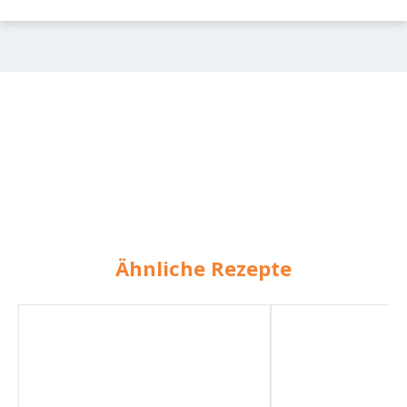
Ähnliche Rezepte
Rotes
Pizza
Pesto
mit
Roter
Bete,
Pesto
und