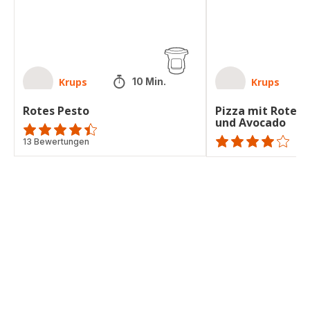
Avocado
Krups
Krups
10 Min.
Rotes Pesto
Pizza mit Roter 
und Avocado
ratings.4.4
13 Bewertungen
Bewertung
mit
4
Sternen
(Durchschnitt)