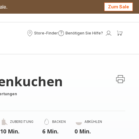
ale.
Zum Sale
Store-Finder
Benötigen Sie Hilfe?
Store-
Benötigen
Mein
Mein
Finder
Sie
Konto
Waren
Hilfe?
denkuchen
ertungen
ZUBEREITUNG
BACKEN
ABKÜHLEN
10 Min.
6 Min.
0 Min.