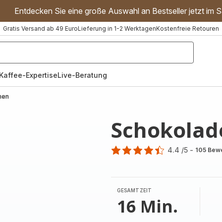
Entdecken Sie eine große Auswahl an Bestseller jetzt im S
Gratis Versand ab 49 Euro
Lieferung in 1-2 Werktagen
Kostenfreie Retouren
"Handmixer","Waffeleisen"]
Kaffee-Expertise
Live-Beratung
hen
Schokola
4.4
/5
-
105 Bew
ratings.4.4
GESAMTZEIT
16 Min.