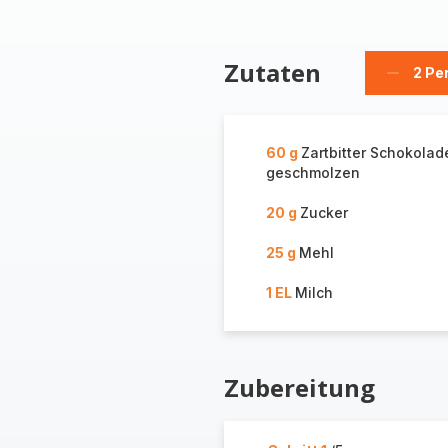
Zutaten
2 Pe
Person
löschen
60 g
Zartbitter Schokolad
geschmolzen
20 g
Zucker
25 g
Mehl
1 EL
Milch
Zubereitung