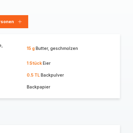
rsonen
en
Personen
hinzufügen
e,
15 g
Butter, geschmolzen
1 Stück
Eier
0.5 TL
Backpulver
Backpapier