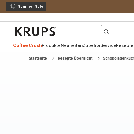
Summer Sale
Kopieren
["Kaffeevollautomat",
Krups
Homepage
Coffee Crush
Produkte
Neuheiten
Zubehör
Service
Rezepte
Startseite
Rezepte Übersicht
Schokoladenkuc