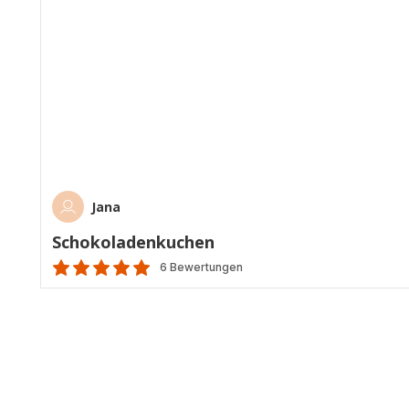
Jana
Schokoladenkuchen
6 Bewertungen
Bewertung
mit
5
Sternen
(Durchschnitt)