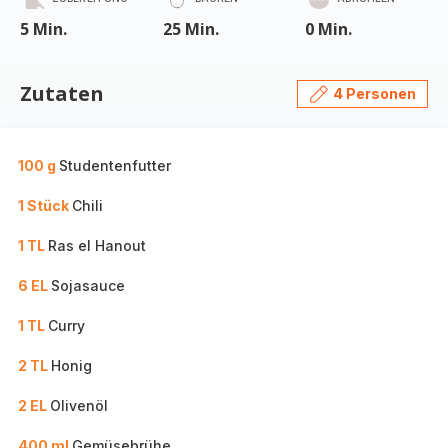
5 Min.
25 Min.
0 Min.
Zutaten
4 Personen
100 g
Studentenfutter
1 Stück
Chili
1 TL
Ras el Hanout
6 EL
Sojasauce
1 TL
Curry
2 TL
Honig
2 EL
Olivenöl
400 ml
Gemüsebrühe