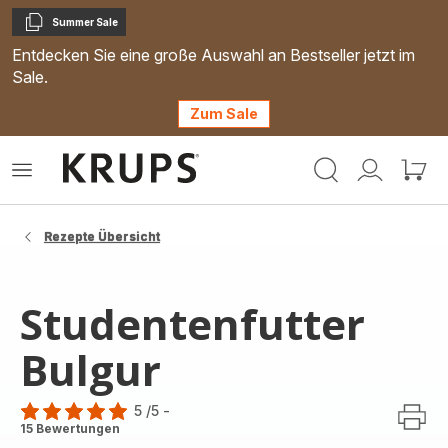
Summer Sale
Kopieren
Entdecken Sie eine große Auswahl an Bestseller jetzt im
Sale.
Zum Sale
Krups
Das
Mein
Mein
Homepage
Menü
Konto
Waren
öffnen
Rezepte Übersicht
Studentenfutter
Bulgur
5
/5
-
Bewertung
15 Bewertungen