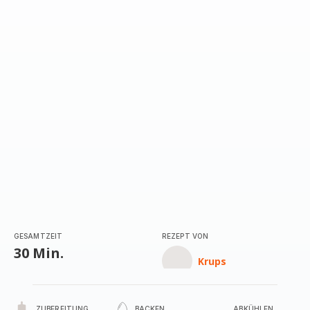
mit
5
Sternen
(Durchschnitt)
GESAMTZEIT
REZEPT VON
30 Min.
Krups
ZUBEREITUNG
BACKEN
ABKÜHLEN