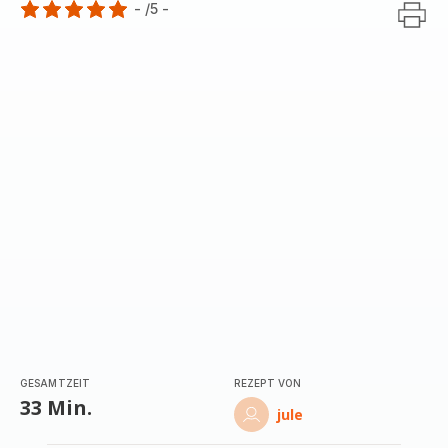
-
/5
-
Bewertung
mit
5
Sternen
(Durchschnitt)
GESAMTZEIT
REZEPT VON
33 Min.
jule