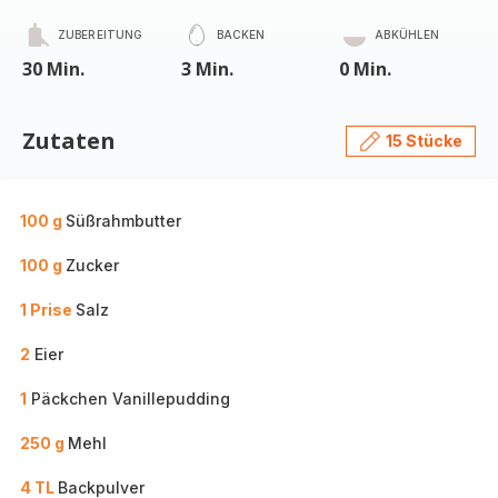
ZUBEREITUNG
BACKEN
ABKÜHLEN
30 Min.
3 Min.
0 Min.
Zutaten
15 Stücke
100 g
Süßrahmbutter
100 g
Zucker
1 Prise
Salz
2
Eier
1
Päckchen Vanillepudding
250 g
Mehl
4 TL
Backpulver