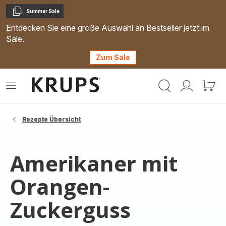
Summer Sale
Kopieren
Entdecken Sie eine große Auswahl an Bestseller jetzt im
Sale.
Zum Sale
Krups
Das
Mein
Mein
Homepage
Menü
Konto
Waren
öffnen
Rezepte Übersicht
Amerikaner mit
Orangen-
Zuckerguss