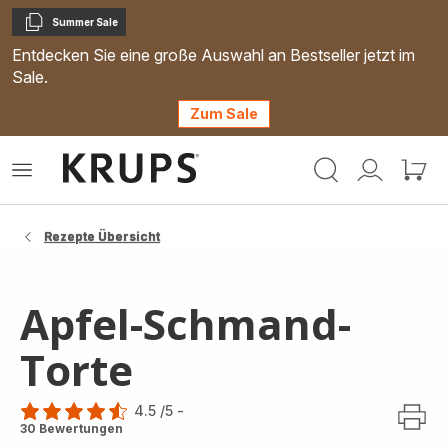
Summer Sale
Kopieren
Entdecken Sie eine große Auswahl an Bestseller jetzt im
Sale.
Zum Sale
Krups
Das
Mein
Mein
Homepage
Menü
Konto
Waren
öffnen
Rezepte Übersicht
Apfel-Schmand-
Torte
4.5
/5
-
ratings.4.5
30 Bewertungen