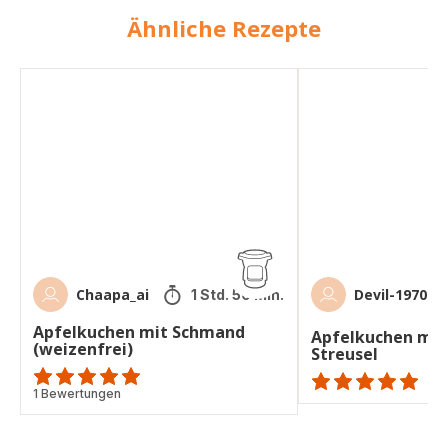
Ähnliche Rezepte
Apfelkuchen
Apfelkuchen
mit
mit
Schmand
Schmand
(weizenfrei)
und
Streusel
Chaapa_ai
Devil-1970
1 Std. 50 Min.
Apfelkuchen mit Schmand
Apfelkuchen mit
(weizenfrei)
Streusel
Bewertung
1 Bewertungen
ratings.NaN
mit
5