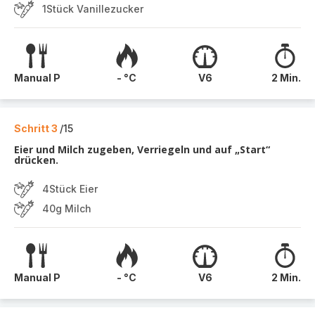
1Stück Vanillezucker
Manual P
- °C
V6
2 Min.
Schritt 3
/15
Eier und Milch zugeben, Verriegeln und auf „Start“
drücken.
4Stück Eier
40g Milch
Manual P
- °C
V6
2 Min.