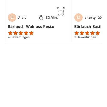
Aloiv
shorty1208
32 Min.
Bärlauch-Walnuss-Pesto
Bärlauch-Basilik
Bewertung
4 Bewertungen
Bewertung
3 Bewertungen
mit
mit
5
5
Sternen
Sternen
(Durchschnitt)
(Durchschnitt)