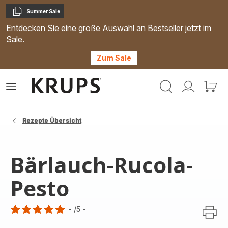
Summer Sale
Kopieren
Entdecken Sie eine große Auswahl an Bestseller jetzt im
Sale.
Zum Sale
Krups
Das
Mein
Mein
Homepage
Menü
Konto
Waren
öffnen
Rezepte Übersicht
Bärlauch-Rucola-
Pesto
-
/5
-
Bewertung