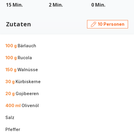
15 Min.
2 Min.
0 Min.
Zutaten
10 Personen
100 g
Bärlauch
100 g
Rucola
150 g
Walnüsse
30 g
Kürbiskerne
20 g
Gojibeeren
400 ml
Olivenöl
Salz
Pfeffer