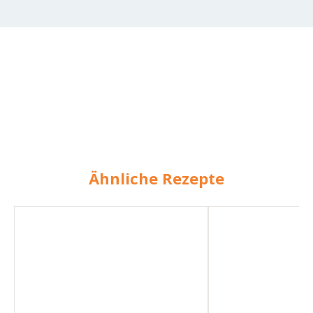
Ähnliche Rezepte
Bärlauch-
Bärlauch-
Walnuss-
Basilikum
Pesto
Pesto