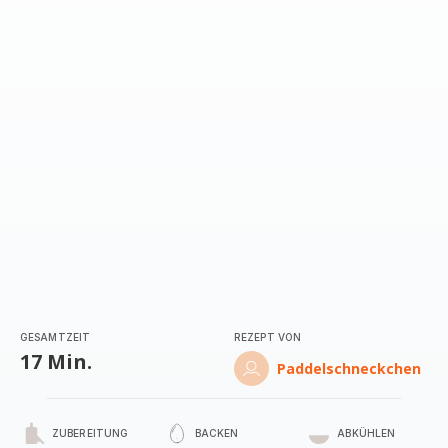
mit
5
Sternen
(Durchschnitt)
GESAMTZEIT
REZEPT VON
17 Min.
Paddelschneckchen
ZUBEREITUNG
BACKEN
ABKÜHLEN