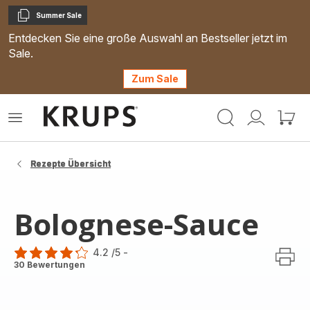
Summer Sale
Kopieren
Entdecken Sie eine große Auswahl an Bestseller jetzt im
Sale.
Zum Sale
Krups
Das
Mein
Mein
Homepage
Menü
Konto
Waren
öffnen
Rezepte Übersicht
Bolognese-Sauce
4.2
/5
-
ratings.4.2
30 Bewertungen