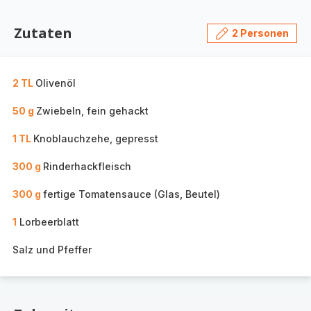
Zutaten
2 Personen
2 TL
Olivenöl
50 g
Zwiebeln, fein gehackt
1 TL
Knoblauchzehe, gepresst
300 g
Rinderhackfleisch
300 g
fertige Tomatensauce (Glas, Beutel)
1
Lorbeerblatt
Salz und Pfeffer