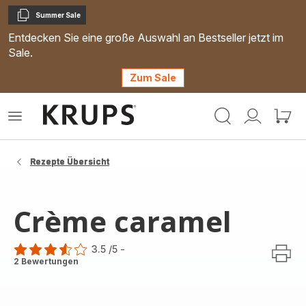
Summer Sale
Kopieren
Entdecken Sie eine große Auswahl an Bestseller jetzt im
Sale.
Zum Sale
Krups
Das
Mein
Mein
Homepage
Menü
Konto
Waren
öffnen
Rezepte Übersicht
Crème caramel
3.5
/5
-
ratings.3.5
2 Bewertungen