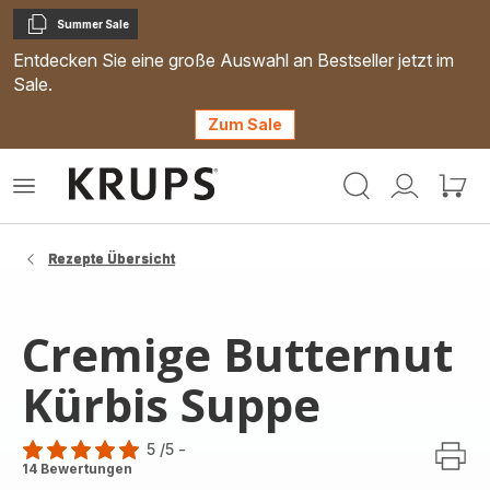
Summer Sale
Kopieren
Entdecken Sie eine große Auswahl an Bestseller jetzt im
Sale.
Zum Sale
Krups
Das
Mein
Mein
Homepage
Menü
Konto
Waren
öffnen
Rezepte Übersicht
Cremige Butternut
Kürbis Suppe
5
/5
-
Bewertung
14 Bewertungen