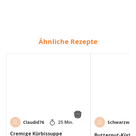
Ähnliche Rezepte
Cremige
Butternut-
Kürbissuppe
Kürbissuppe
Claudid76
Schwarzwal
25 Min.
Cremige Kürbissuppe
Butternut-Kürbi