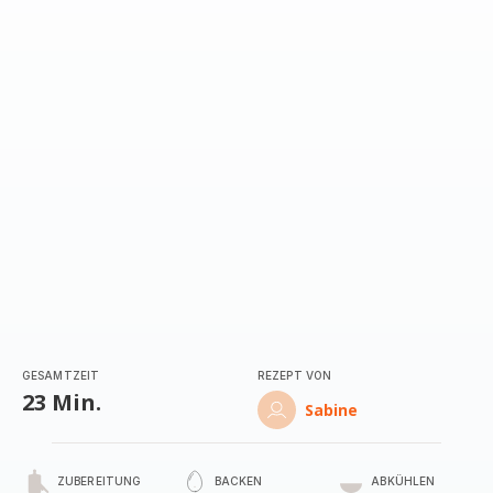
mit
5
Sternen
(Durchschnitt)
GESAMTZEIT
REZEPT VON
23 Min.
Sabine
ZUBEREITUNG
BACKEN
ABKÜHLEN