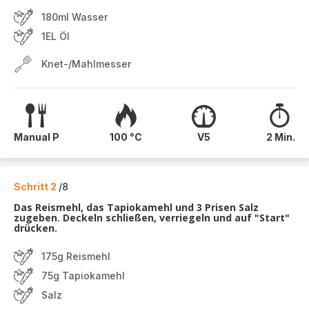
180ml Wasser
1EL Öl
Knet-/Mahlmesser
Manual P
100 °C
V5
2 Min.
Schritt 2
/8
Das Reismehl, das Tapiokamehl und 3 Prisen Salz
zugeben. Deckeln schließen, verriegeln und auf "Start"
drücken.
175g Reismehl
75g Tapiokamehl
Salz