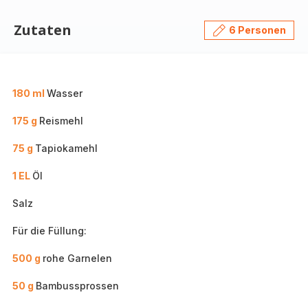
Zutaten
6 Personen
180 ml
Wasser
175 g
Reismehl
75 g
Tapiokamehl
1 EL
Öl
Salz
Für die Füllung:
500 g
rohe Garnelen
50 g
Bambussprossen