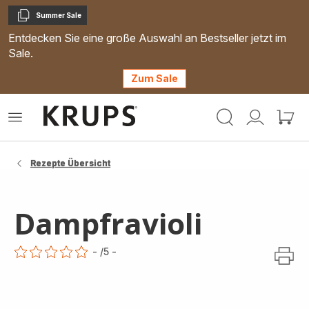
Summer Sale
Kopieren
Entdecken Sie eine große Auswahl an Bestseller jetzt im
Sale.
Zum Sale
Krups
Das
Mein
Mein
Homepage
Menü
Konto
Waren
öffnen
Rezepte Übersicht
Dampfravioli
-
/5
-
ratings.0