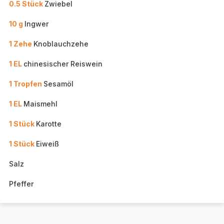
0.5 Stück
Zwiebel
10 g
Ingwer
1 Zehe
Knoblauchzehe
1 EL
chinesischer Reiswein
1 Tropfen
Sesamöl
1 EL
Maismehl
1 Stück
Karotte
1 Stück
Eiweiß
Salz
Pfeffer