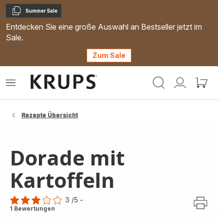
Summer Sale
Kopieren
Entdecken Sie eine große Auswahl an Bestseller jetzt im
Sale.
Zum Sale
Krups
Das
Mein
Mein
Homepage
Menü
Konto
Waren
öffnen
Rezepte Übersicht
Dorade mit
Kartoffeln
3
/5
-
Bewertung
1 Bewertungen