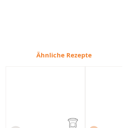
Ähnliche Rezepte
Dorade
Spargel
mit
mit
Fenchel
Kartoffeln