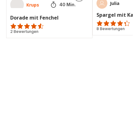
Julia
Krups
40 Min.
Spargel mit Kart
Dorade mit Fenchel
ratings.4.3
8 Bewertungen
ratings.4.5
2 Bewertungen