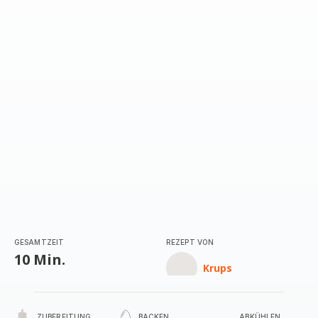
mit
5
Sternen
(Durchschnitt)
GESAMTZEIT
REZEPT VON
10 Min.
Krups
ZUBEREITUNG
BACKEN
ABKÜHLEN