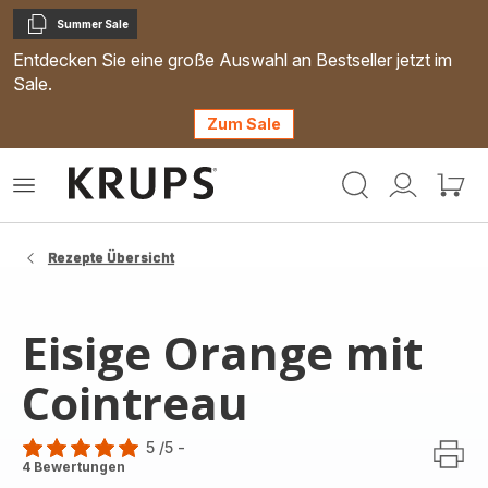
Summer Sale
Kopieren
Entdecken Sie eine große Auswahl an Bestseller jetzt im
Sale.
Zum Sale
Krups
Das
Mein
Mein
Homepage
Menü
Konto
Waren
öffnen
Rezepte Übersicht
Eisige Orange mit
Cointreau
5
/5
-
Bewertung
4 Bewertungen