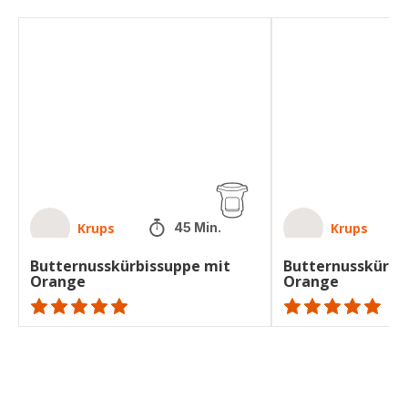
Butternusskürbissuppe
Butternusskürbissup
mit
mit
Orange
Orange
Krups
Krups
45 Min.
Butternusskürbissuppe mit
Butternusskürbi
Orange
Orange
ratings.NaN
ratings.NaN