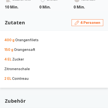
10 Min.
0 Min.
0 Min.
Zutaten
4 Personen
400 g
Orangenfilets
150 g
Orangensaft
4 EL
Zucker
Zitronenschale
2 EL
Cointreau
Zubehör