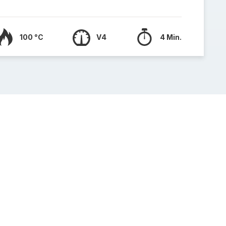
100 °C
V4
4 Min.