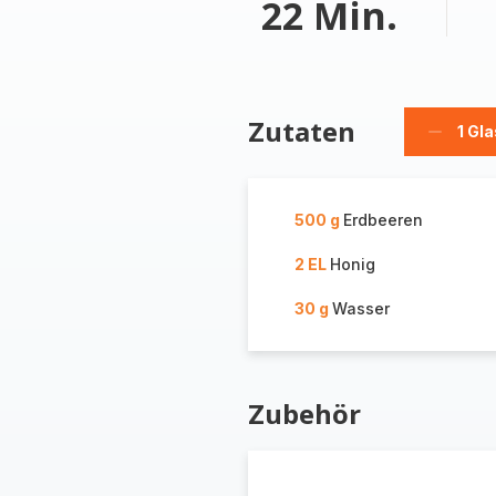
22 Min.
Zutaten
1 Gla
Glas
löschen
500 g
Erdbeeren
2 EL
Honig
30 g
Wasser
Zubehör