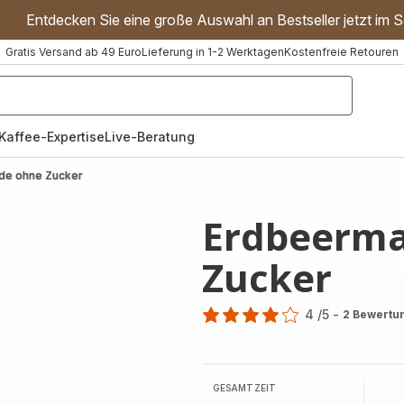
Entdecken Sie eine große Auswahl an Bestseller jetzt im S
Gratis Versand ab 49 Euro
Lieferung in 1-2 Werktagen
Kostenfreie Retouren
"Handmixer","Waffeleisen"]
Kaffee-Expertise
Live-Beratung
de ohne Zucker
Erdbeerm
Zucker
4
/5
-
2 Bewertu
Bewertung
mit
4
Sternen
GESAMTZEIT
(Durchschnitt)