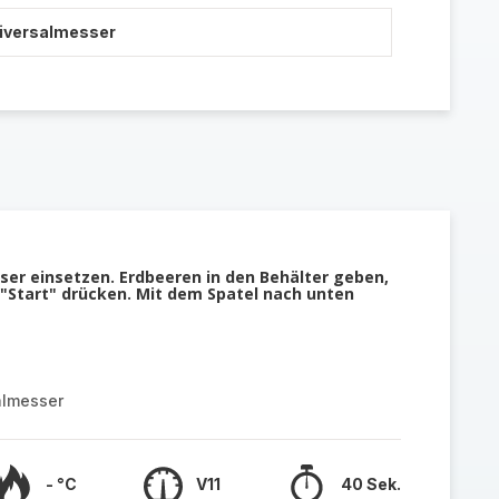
niversalmesser
ser einsetzen. Erdbeeren in den Behälter geben,
 "Start" drücken. Mit dem Spatel nach unten
almesser
- °C
V11
40 Sek.