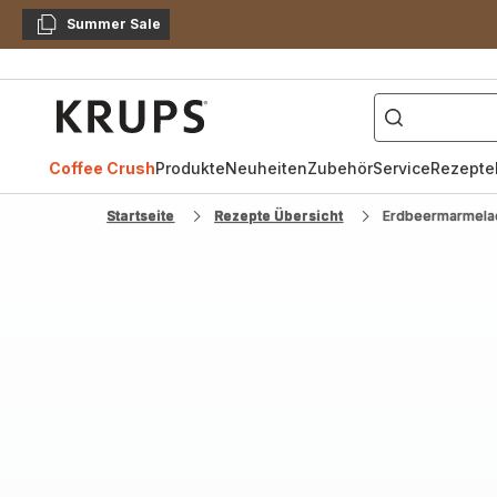
Summer Sale
Kopieren
["Kaffeevollautomat",
Krups
Homepage
Coffee Crush
Produkte
Neuheiten
Zubehör
Service
Rezepte
Startseite
Rezepte Übersicht
Erdbeermarmela