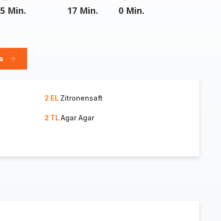
5 Min.
17 Min.
0 Min.
s
Glas
hinzufügen
2 EL
Zitronensaft
2 TL
Agar Agar