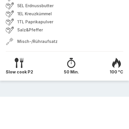
5EL Erdnussbutter
1EL Kreuzkümmel
1TL Paprikapulver
Salz&Pfeffer
Misch-/Rühraufsatz
Slow cook P2
50 Min.
100 °C