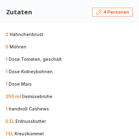
Zutaten
4 Personen
2
Hähnchenbrust
5
Möhren
1
Dose Tomaten, geschält
1
Dose Kidneybohnen
1
Dose Mais
250 ml
Gemüsebrühe
1
handvoll Cashews
5 EL
Erdnussbutter
1 EL
Kreuzkümmel