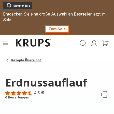
Summer Sale
Kopieren
Entdecken Sie eine große Auswahl an Bestseller jetzt im
Sale.
Zum Sale
Krups
Das
Mein
Mein
Homepage
Menü
Konto
Waren
öffnen
Rezepte Übersicht
Erdnussauflauf
4.5
/5
-
ratings.4.5
6 Bewertungen