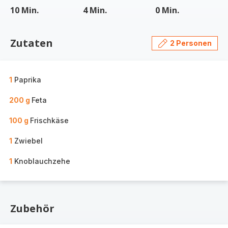
10 Min.
4 Min.
0 Min.
Zutaten
2 Personen
1
Paprika
200 g
Feta
100 g
Frischkäse
1
Zwiebel
1
Knoblauchzehe
Zubehör