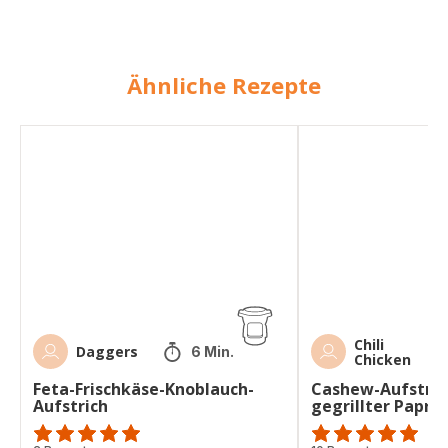
Ähnliche Rezepte
Feta-
Cashew-
Frischkäse-
Aufstrich
Knoblauch-
mit
Aufstrich
gegrillter
Paprika
Chili
Daggers
6 Min.
Chicken
Feta-Frischkäse-Knoblauch-
Cashew-Aufstric
Aufstrich
gegrillter Paprik