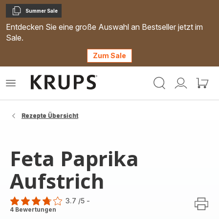
Summer Sale
Kopieren
Entdecken Sie eine große Auswahl an Bestseller jetzt im
Sale.
Zum Sale
Krups
Das
Mein
Mein
Homepage
Menü
Konto
Waren
öffnen
Rezepte Übersicht
Feta Paprika
Aufstrich
3.7
/5
-
ratings.3.7
4 Bewertungen