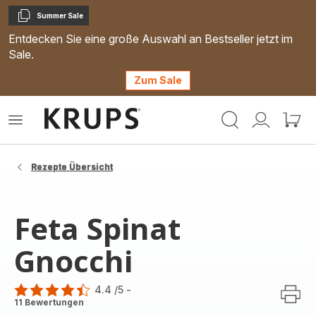
Summer Sale
Kopieren
Entdecken Sie eine große Auswahl an Bestseller jetzt im
Sale.
Zum Sale
Krups
Das
Mein
Mein
Homepage
Menü
Konto
Waren
öffnen
Rezepte Übersicht
Feta Spinat
Gnocchi
4.4
/5
-
ratings.4.4
11 Bewertungen