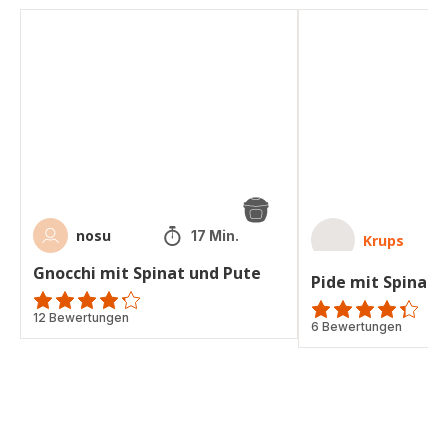
Gnocchi
Pide
mit
mit
Spinat
Spinat
und
und
Pute
Feta
nosu
17 Min.
Krups
Gnocchi mit Spinat und Pute
Pide mit Spinat 
ratings.4.2
12 Bewertungen
ratings.4.3
6 Bewertungen