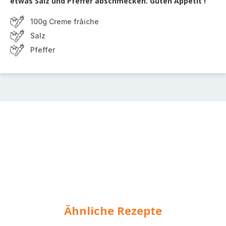
etwas Salz und Pfeffer abschmecken. Guten Appetit !
100g Creme frâiche
Salz
Pfeffer
Ähnliche Rezepte