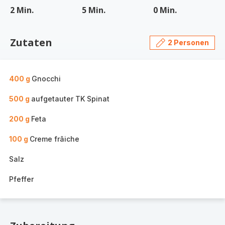
2 Min.
5 Min.
0 Min.
Zutaten
2 Personen
400 g
Gnocchi
500 g
aufgetauter TK Spinat
200 g
Feta
100 g
Creme frâiche
Salz
Pfeffer