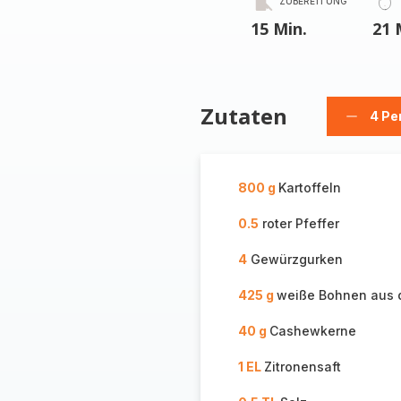
ZUBEREITUNG
15 Min.
21 
Zutaten
4 Pe
Person
löschen
800 g
Kartoffeln
0.5
roter Pfeffer
4
Gewürzgurken
425 g
weiße Bohnen aus 
40 g
Cashewkerne
1 EL
Zitronensaft