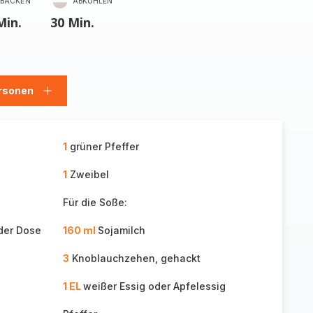
BACKEN
ABKÜHLEN
Min.
30 Min.
rsonen
en
Personen
hinzufügen
1
grüner Pfeffer
1
Zweibel
Für die Soße:
der Dose
160 ml
Sojamilch
3
Knoblauchzehen, gehackt
1 EL
weißer Essig oder Apfelessig