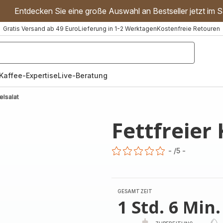
Entdecken Sie eine große Auswahl an Bestseller jetzt im S
Gratis Versand ab 49 Euro
Lieferung in 1-2 Werktagen
Kostenfreie Retouren
"Handmixer","Waffeleisen"]
Kaffee-Expertise
Live-Beratung
elsalat
Fettfreier 
-
/5
-
ratings.0
GESAMTZEIT
1 Std. 6 Min.