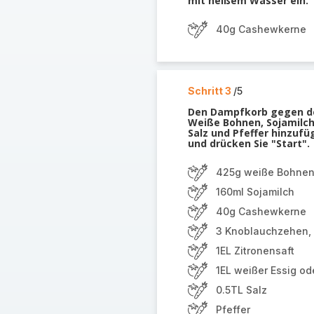
mit heißem Wasser ein.
40g Cashewkerne
Schritt 3
/5
Den Dampfkorb gegen de
Weiße Bohnen, Sojamilch
Salz und Pfeffer hinzufü
und drücken Sie "Start".
425g weiße Bohnen
160ml Sojamilch
40g Cashewkerne
3 Knoblauchzehen,
1EL Zitronensaft
1EL weißer Essig od
0.5TL Salz
Pfeffer