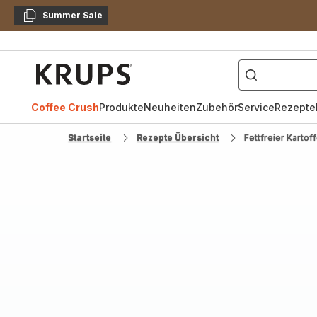
Summer Sale
Kopieren
["Kaffeevollautomat",
Krups
Homepage
Coffee Crush
Produkte
Neuheiten
Zubehör
Service
Rezepte
Startseite
Rezepte Übersicht
Fettfreier Kartoff