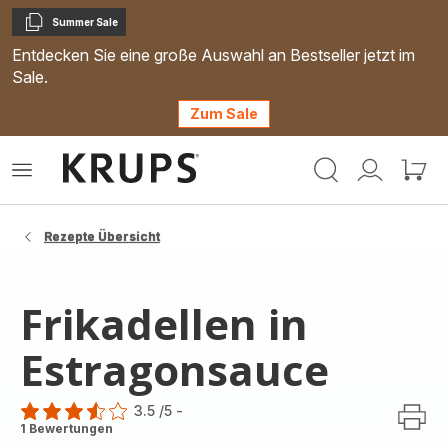
Summer Sale
Kopieren
Entdecken Sie eine große Auswahl an Bestseller jetzt im
Sale.
Zum Sale
Krups
Das
Mein
Mein
Homepage
Menü
Konto
Waren
öffnen
Rezepte Übersicht
Frikadellen in
Estragonsauce
3.5
/5
-
ratings.3.5
1 Bewertungen