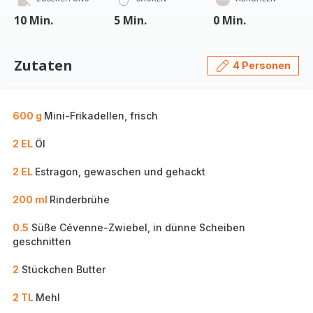
10 Min.
5 Min.
0 Min.
Zutaten
4 Personen
600 g
Mini-Frikadellen, frisch
2 EL
Öl
2 EL
Estragon, gewaschen und gehackt
200 ml
Rinderbrühe
0.5
Süße Cévenne-Zwiebel, in dünne Scheiben
geschnitten
2
Stückchen Butter
2 TL
Mehl