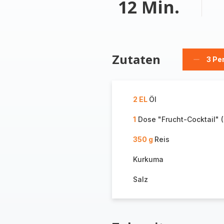
12 Min.
Zutaten
3 Pe
Person
löschen
2 EL
Öl
1
Dose "Frucht-Cocktail" 
350 g
Reis
Kurkuma
Salz