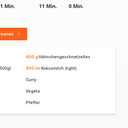
1 Min.
11 Min.
0 Min.
rsonen
en
Personen
hinzufügen
400 g
Hähnchengeschnetzeltes
(500g)
400 ml
Kokosmilch (light)
Curry
Vegeta
Pfeffer