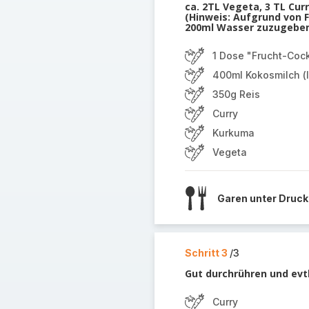
ca. 2TL Vegeta, 3 TL Cur
(Hinweis: Aufgrund von 
200ml Wasser zuzugeben.
1 Dose "Frucht-Cock
400ml Kokosmilch (l
350g Reis
Curry
Kurkuma
Vegeta
Garen unter Druck
Schritt 3
/3
Gut durchrühren und ev
Curry