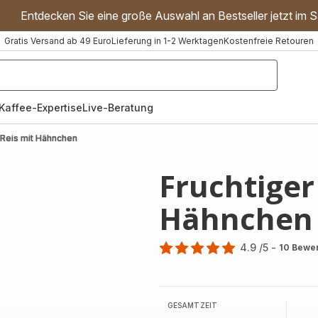
Entdecken Sie eine große Auswahl an Bestseller jetzt im S
Gratis Versand ab 49 Euro
Lieferung in 1-2 Werktagen
Kostenfreie Retouren
"Handmixer","Waffeleisen"]
Kaffee-Expertise
Live-Beratung
-Reis mit Hähnchen
Fruchtiger
Hähnchen
4.9
/5
-
10 Bewe
ratings.4.9
GESAMTZEIT