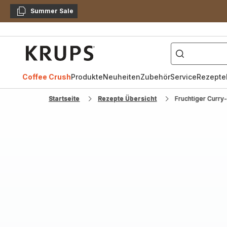
Summer Sale
Kopieren
["Kaffeevollautomat",
Krups
Homepage
Coffee Crush
Produkte
Neuheiten
Zubehör
Service
Rezepte
Startseite
Rezepte Übersicht
Fruchtiger Curry