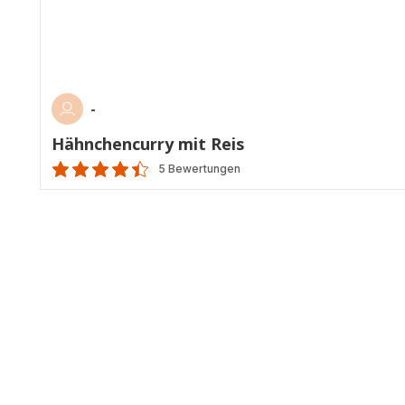
-
Hähnchencurry mit Reis
5 Bewertungen
ratings.4.4