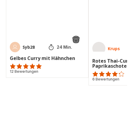
Hähnchen
mit
Huhn
und
Paprikaschote
Syb28
24 Min.
Krups
Gelbes Curry mit Hähnchen
Rotes Thai-Curr
Paprikaschote
Bewertung
12 Bewertungen
mit
ratings.4.2
6 Bewertungen
5
Sternen
(Durchschnitt)