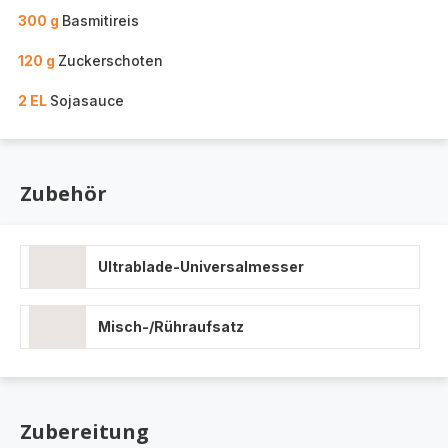
300 g
Basmitireis
120 g
Zuckerschoten
2 EL
Sojasauce
Zubehör
Ultrablade-Universalmesser
Misch-/Rühraufsatz
Zubereitung