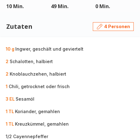
10 Min.
49 Min.
0 Min.
Zutaten
4 Personen
10 g
Ingwer, geschält und geviertelt
2
Schalotten, halbiert
2
Knoblauchzehen, halbiert
1
Chili, getrocknet oder frisch
3 EL
Sesamöl
1 TL
Koriander, gemahlen
1 TL
Kreuzkümmel, gemahlen
1/2 Cayennepfeffer