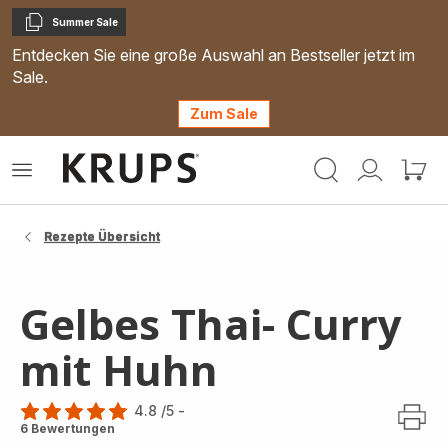
Summer Sale
Kopieren
Entdecken Sie eine große Auswahl an Bestseller jetzt im
Sale.
Zum Sale
Krups
Das
Mein
Mein
Homepage
Menü
Konto
Waren
öffnen
Rezepte Übersicht
Gelbes Thai- Curry
mit Huhn
4.8
/5
-
ratings.4.8
6 Bewertungen