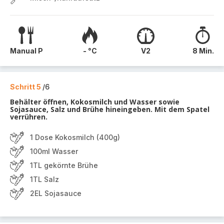
Manual P
- °C
V2
8 Min.
Schritt 5
/6
Behälter öffnen, Kokosmilch und Wasser sowie
Sojasauce, Salz und Brühe hineingeben. Mit dem Spatel
verrühren.
1 Dose Kokosmilch (400g)
100ml Wasser
1TL gekörnte Brühe
1TL Salz
2EL Sojasauce