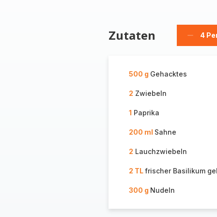
Zutaten
4 Pe
Person
löschen
500 g
Gehacktes
2
Zwiebeln
1
Paprika
200 ml
Sahne
2
Lauchzwiebeln
2 TL
frischer Basilikum g
300 g
Nudeln