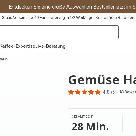
Entdecken Sie eine große Auswahl an Bestseller jetzt im S
Gratis Versand ab 49 Euro
Lieferung in 1-2 Werktagen
Kostenfreie Retouren
"Handmixer","Waffeleisen"]
Kaffee-Expertise
Live-Beratung
deln
Gemüse H
4.8
/5
-
18 Bewe
ratings.4.8
GESAMTZEIT
28 Min.