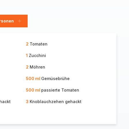
rsonen
en
Personen
hinzufügen
2
Tomaten
1
Zucchini
2
Möhren
500 ml
Gemüsebrühe
500 ml
passierte Tomaten
ehackt
3
Knoblauchzehen gehackt