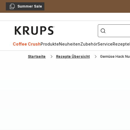
Summer Sale
Kopieren
["Kaffeevollautomat",
Krups
Homepage
Coffee Crush
Produkte
Neuheiten
Zubehör
Service
Rezepte
Startseite
Rezepte Übersicht
Gemüse Hack Nu