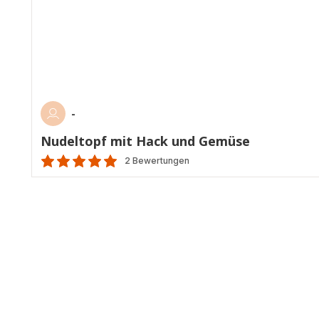
-
Nudeltopf mit Hack und Gemüse
2 Bewertungen
Bewertung
mit
5
Sternen
(Durchschnitt)