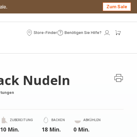
ale.
Zum Sale
Store-Finder
Benötigen Sie Hilfe?
Store-
Benötigen
Mein
Mein
Finder
Sie
Konto
Waren
Hilfe?
ack Nudeln
rtungen
ZUBEREITUNG
BACKEN
ABKÜHLEN
10 Min.
18 Min.
0 Min.