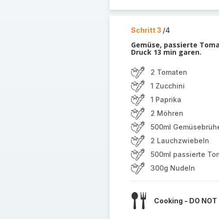
Schritt 3
/4
Gemüse, passierte Toma
Druck 13 min garen.
2 Tomaten
1 Zucchini
1 Paprika
2 Möhren
500ml Gemüsebrüh
2 Lauchzwiebeln
500ml passierte To
300g Nudeln
Cooking - DO NOT