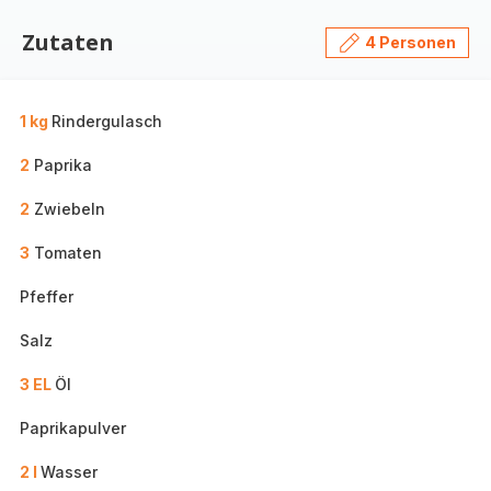
Zutaten
4 Personen
1 kg
Rindergulasch
2
Paprika
2
Zwiebeln
3
Tomaten
Pfeffer
Salz
3 EL
Öl
Paprikapulver
2 l
Wasser