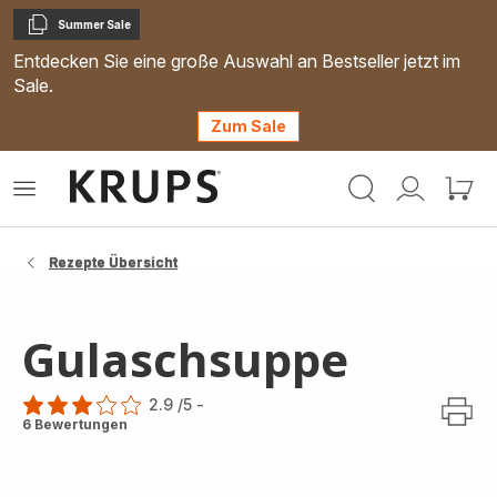
Summer Sale
Kopieren
Entdecken Sie eine große Auswahl an Bestseller jetzt im
Sale.
Zum Sale
Krups
Das
Mein
Mein
Homepage
Menü
Konto
Waren
öffnen
Rezepte Übersicht
Gulaschsuppe
2.9
/5
-
ratings.2.9
6 Bewertungen