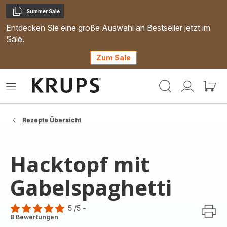
Summer Sale
Kopieren
Entdecken Sie eine große Auswahl an Bestseller jetzt im
Sale.
Zum Sale
Krups
Das
Mein
Mein
Homepage
Menü
Konto
Waren
öffnen
Rezepte Übersicht
Hacktopf mit
Gabelspaghetti
5
/5
-
Bewertung
8 Bewertungen