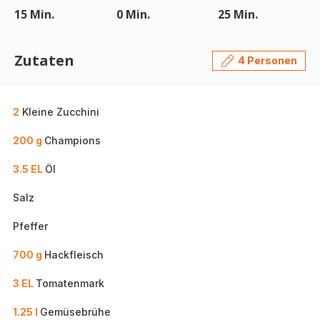
15 Min.
0 Min.
25 Min.
Zutaten
4 Personen
2
Kleine Zucchini
200 g
Champions
3.5 EL
Öl
Salz
Pfeffer
700 g
Hackfleisch
3 EL
Tomatenmark
1.25 l
Gemüsebrühe