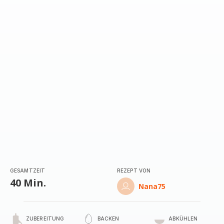
mit
5
Sternen
(Durchschnitt)
GESAMTZEIT
REZEPT VON
40 Min.
Nana75
ZUBEREITUNG
BACKEN
ABKÜHLEN