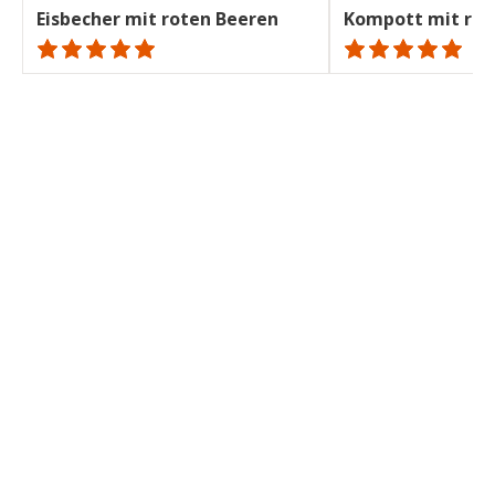
Eisbecher mit roten Beeren
Kompott mit rot
ratings.NaN
ratings.NaN