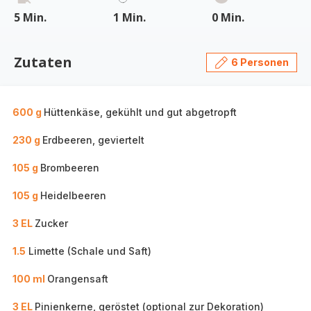
5 Min.
1 Min.
0 Min.
Zutaten
6 Personen
600 g
Hüttenkäse, gekühlt und gut abgetropft
230 g
Erdbeeren, geviertelt
105 g
Brombeeren
105 g
Heidelbeeren
3 EL
Zucker
1.5
Limette (Schale und Saft)
100 ml
Orangensaft
3 EL
Pinienkerne, geröstet (optional zur Dekoration)