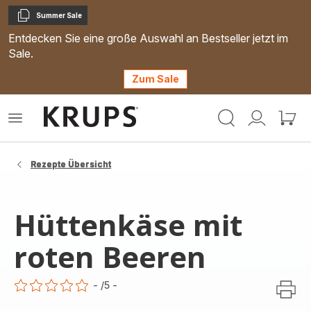
Summer Sale
Kopieren
Entdecken Sie eine große Auswahl an Bestseller jetzt im
Sale.
Zum Sale
Krups
Das
Mein
Mein
Homepage
Menü
Konto
Waren
öffnen
Rezepte Übersicht
Hüttenkäse mit
roten Beeren
-
/5
-
ratings.0