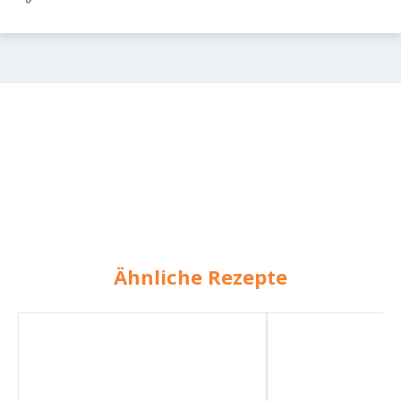
Ähnliche Rezepte
Ingwer
Ingwer-
-
Zitronen-
Zitronen
Sirup
-
Orangen