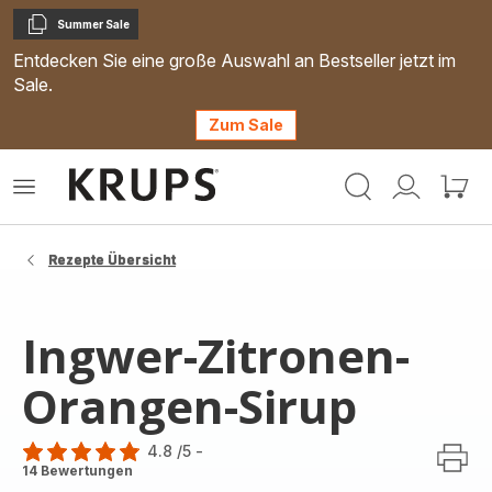
Summer Sale
Kopieren
Entdecken Sie eine große Auswahl an Bestseller jetzt im
Sale.
Zum Sale
Krups
Das
Mein
Mein
Homepage
Menü
Konto
Waren
öffnen
Rezepte Übersicht
Ingwer-Zitronen-
Orangen-Sirup
4.8
/5
-
ratings.4.8
14 Bewertungen