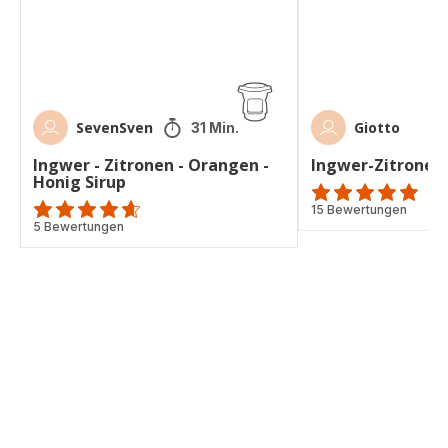
-
Honig
Sirup
SevenSven
Giotto
31 Min.
Ingwer - Zitronen - Orangen -
Ingwer-Zitronen
Honig Sirup
ratings.4.8
15 Bewertungen
ratings.4.6
5 Bewertungen