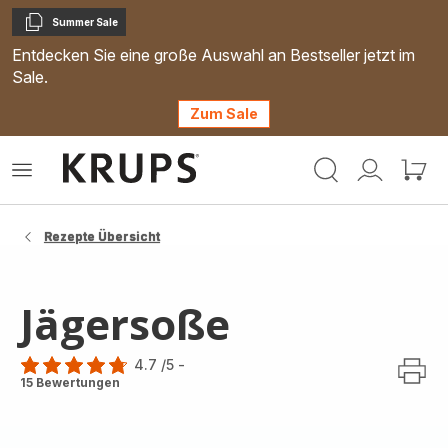
Summer Sale
Kopieren
Entdecken Sie eine große Auswahl an Bestseller jetzt im
Sale.
Zum Sale
Krups
Das
Mein
Mein
Homepage
Menü
Konto
Waren
öffnen
Rezepte Übersicht
Jägersoße
4.7
/5
-
ratings.4.7
15 Bewertungen