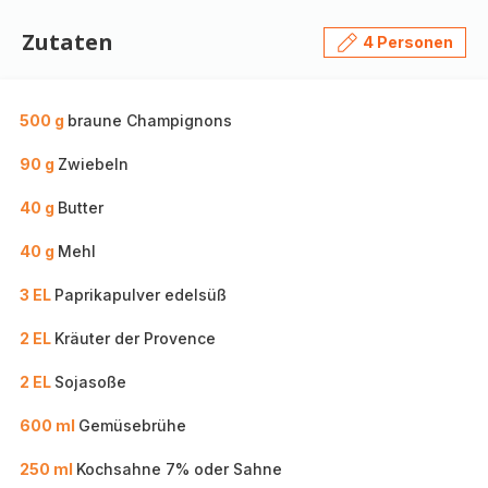
Zutaten
4 Personen
500 g
braune Champignons
90 g
Zwiebeln
40 g
Butter
40 g
Mehl
3 EL
Paprikapulver edelsüß
2 EL
Kräuter der Provence
2 EL
Sojasoße
600 ml
Gemüsebrühe
250 ml
Kochsahne 7% oder Sahne