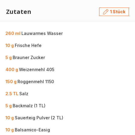
Zutaten
1 Stück
260 ml
Lauwarmes Wasser
10 g
Frische Hefe
5 g
Brauner Zucker
400 g
Weizenmehl 405
150 g
Roggenmehl 1150
2.5 TL
Salz
5 g
Backmalz (1 TL)
10 g
Sauerteig Pulver (2 TL)
10 g
Balsamico-Easig