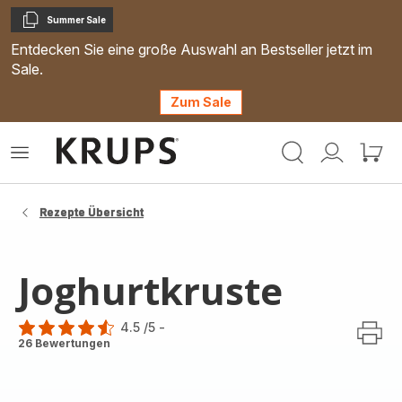
Summer Sale
Kopieren
Entdecken Sie eine große Auswahl an Bestseller jetzt im
Sale.
Zum Sale
Krups
Das
Mein
Mein
Homepage
Menü
Konto
Waren
öffnen
Rezepte Übersicht
Joghurtkruste
4.5
/5
-
ratings.4.5
26 Bewertungen