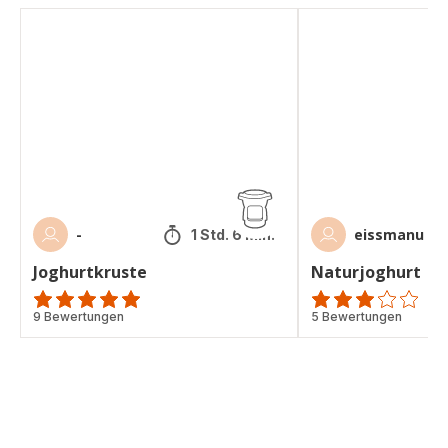
Joghurtkruste
Naturjoghurt
-
eissmanu
1 Std. 6 Min.
Joghurtkruste
Naturjoghurt
ratings.4.9
9 Bewertungen
Bewertung
5 Bewertungen
mit
3
Sternen
(Durchschnitt)