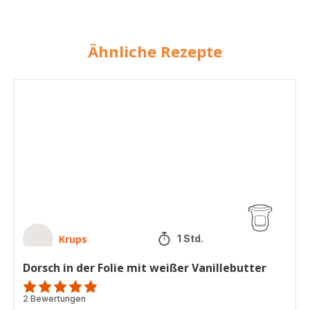
Ähnliche Rezepte
Dorsch
in
der
Folie
mit
weißer
Vanillebutter
Krups
1 Std.
Dorsch in der Folie mit weißer Vanillebutter
Bewertung
2 Bewertungen