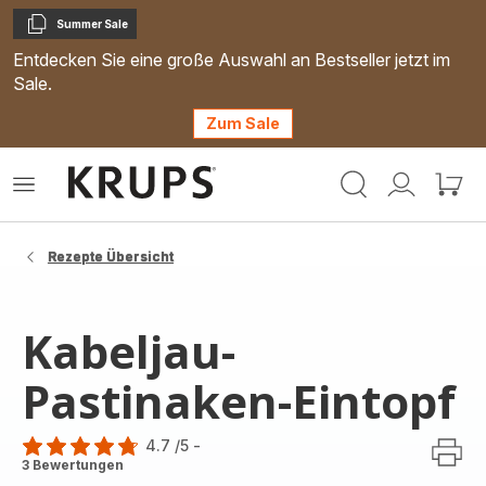
Summer Sale
Kopieren
Entdecken Sie eine große Auswahl an Bestseller jetzt im
Sale.
Zum Sale
Krups
Das
Mein
Mein
Homepage
Menü
Konto
Waren
öffnen
Rezepte Übersicht
Kabeljau-
Pastinaken-Eintopf
4.7
/5
-
ratings.4.7
3 Bewertungen