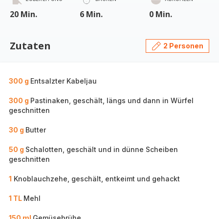
20 Min.
6 Min.
0 Min.
Zutaten
2 Personen
300 g
Entsalzter Kabeljau
300 g
Pastinaken, geschält, längs und dann in Würfel
geschnitten
30 g
Butter
50 g
Schalotten, geschält und in dünne Scheiben
geschnitten
1
Knoblauchzehe, geschält, entkeimt und gehackt
1 TL
Mehl
150 ml
Gemüsebrühe