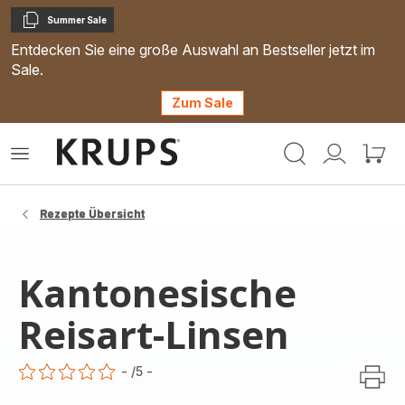
Summer Sale
Kopieren
Entdecken Sie eine große Auswahl an Bestseller jetzt im
Sale.
Zum Sale
Krups
Das
Mein
Mein
Homepage
Menü
Konto
Waren
öffnen
Rezepte Übersicht
Kantonesische
Reisart-Linsen
-
/5
-
ratings.0