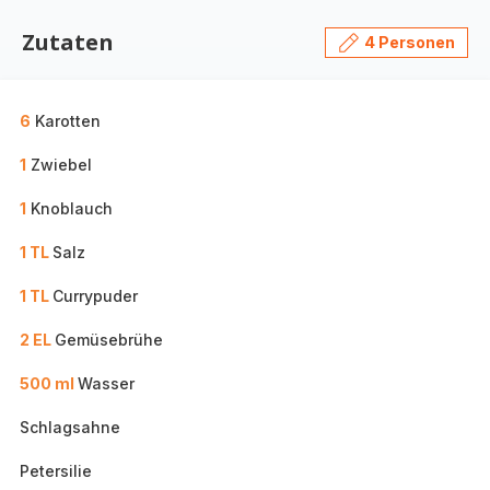
Zutaten
4 Personen
6
Karotten
1
Zwiebel
1
Knoblauch
1 TL
Salz
1 TL
Currypuder
2 EL
Gemüsebrühe
500 ml
Wasser
Schlagsahne
Petersilie