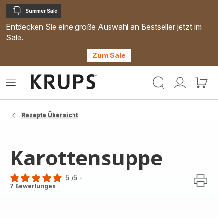
Summer Sale
Kopieren
Entdecken Sie eine große Auswahl an Bestseller jetzt im
Sale.
Zum Sale
Krups
Das
Mein
Mein
Homepage
Menü
Konto
Waren
öffnen
Rezepte Übersicht
Karottensuppe
5
/5
-
Bewertung
7 Bewertungen
mit
5
Sternen