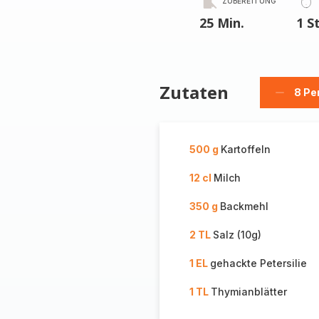
ZUBEREITUNG
25 Min.
1 S
Zutaten
8 Pe
Person
löschen
500 g
Kartoffeln
12 cl
Milch
350 g
Backmehl
2 TL
Salz (10g)
1 EL
gehackte Petersilie
1 TL
Thymianblätter