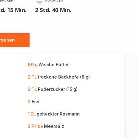
BACKEN
ABKÜHLEN
td. 15 Min.
2 Std. 40 Min.
rsonen
en
Personen
hinzufügen
90 g
Weiche Butter
2 TL
trockene Backhefe (8 g)
2 TL
Puderzucker (15 g)
2
Eier
1 EL
gehackter Rosmarin
2 Prise
Meersalz