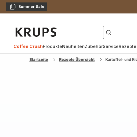
Summer Sale
Kopieren
["Kaffeevollautomat",
Krups
Homepage
Coffee Crush
Produkte
Neuheiten
Zubehör
Service
Rezepte
Startseite
Rezepte Übersicht
Kartoffel- und K