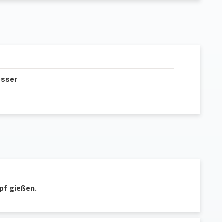
esser
opf gießen.