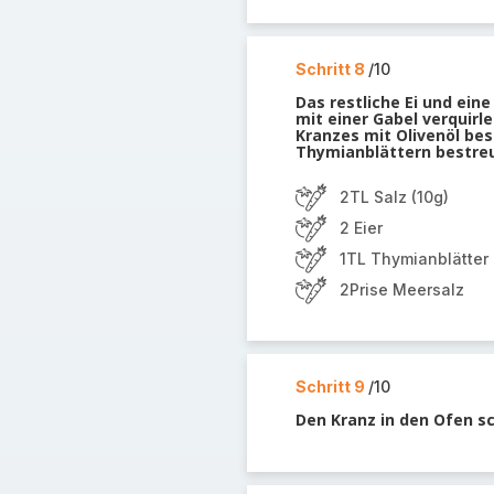
Schritt 8
/10
Das restliche Ei und eine
mit einer Gabel verquirl
Kranzes mit Olivenöl bes
Thymianblättern bestre
2TL Salz (10g)
2 Eier
1TL Thymianblätter
2Prise Meersalz
Schritt 9
/10
Den Kranz in den Ofen s