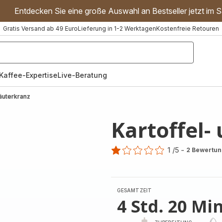
Entdecken Sie eine große Auswahl an Bestseller jetzt im S
Gratis Versand ab 49 Euro
Lieferung in 1-2 Werktagen
Kostenfreie Retouren
"Handmixer","Waffeleisen"]
Kaffee-Expertise
Live-Beratung
räuterkranz
Kartoffel-
1
/5
-
2 Bewertu
Bewertung
mit
1
Stern
GESAMTZEIT
(Durchschnitt)
4 Std. 20 Min