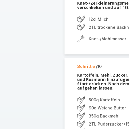
Knet-/Zerkleinerungsme
verschließen und auf "St
12cl Milch
2TL trockene Backh
Knet-/Mahlmesser
Schritt 5
/10
Kartoffeln, Mehl, Zucker, 
und Rosmarin hinzufügen
Start drücken. Nach dem
aufgehen lassen.
500g Kartoffeln
90g Weiche Butter
350g Backmehl
2TL Puderzucker (15