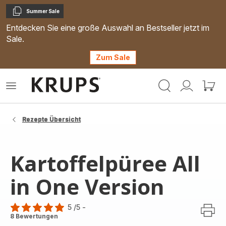
Summer Sale
Kopieren
Entdecken Sie eine große Auswahl an Bestseller jetzt im
Sale.
Zum Sale
Krups
Das
Mein
Mein
Homepage
Menü
Konto
Waren
öffnen
Rezepte Übersicht
Kartoffelpüree All
in One Version
5
/5
-
Bewertung
8 Bewertungen