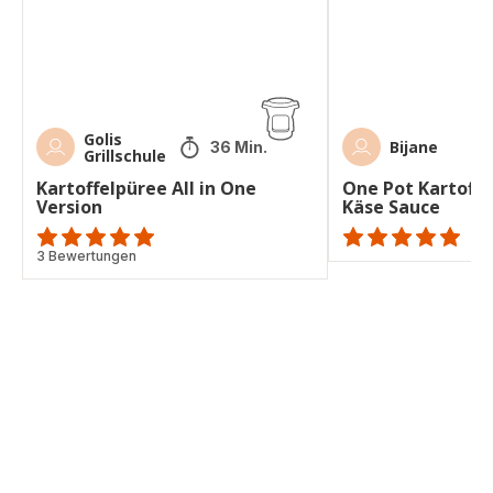
Käse
Sauce
Golis
Bijane
36 Min.
Grillschule
Kartoffelpüree All in One
One Pot Kartoffe
Version
Käse Sauce
Bewertung
3 Bewertungen
ratings.NaN
mit
5
Sternen
(Durchschnitt)