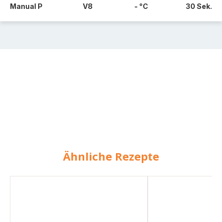
Manual P
V8
- °C
30 Sek.
Ähnliche Rezepte
Kartoffelpüree
One
All
Pot
in
Kartoffel
One
in
Version
Schinken