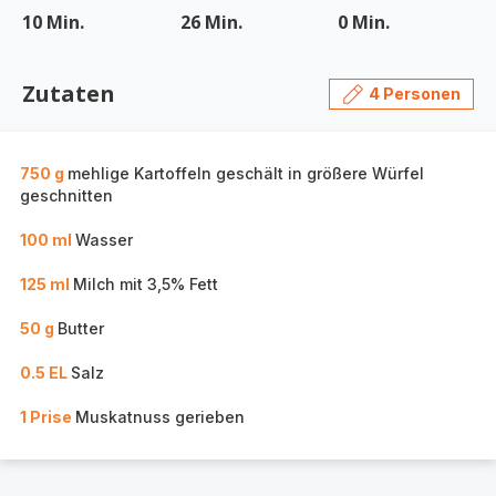
10 Min.
26 Min.
0 Min.
Zutaten
4 Personen
750 g
mehlige Kartoffeln geschält in größere Würfel
geschnitten
100 ml
Wasser
125 ml
Milch mit 3,5% Fett
50 g
Butter
0.5 EL
Salz
1 Prise
Muskatnuss gerieben