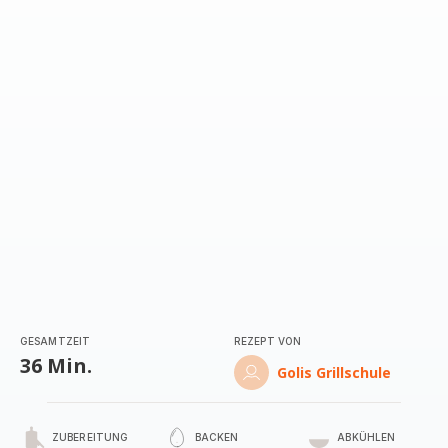
mit
5
Sternen
(Durchschnitt)
GESAMTZEIT
REZEPT VON
36 Min.
Golis Grillschule
ZUBEREITUNG
BACKEN
ABKÜHLEN