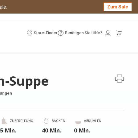
ale.
Zum Sale
Store-Finder
Benötigen Sie Hilfe?
Store-
Benötigen
Mein
Mein
Finder
Sie
Konto
Waren
Hilfe?
h-Suppe
tungen
ZUBEREITUNG
BACKEN
ABKÜHLEN
5 Min.
40 Min.
0 Min.