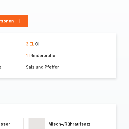
rsonen
en
Personen
hinzufügen
3 EL
Öl
1 l
Rinderbrühe
e
Salz und Pfeffer
esser
Misch-/Rühraufsatz