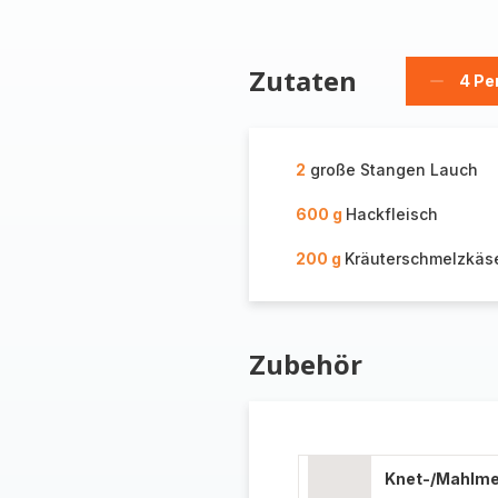
Zutaten
4 Pe
Person
löschen
2
große Stangen Lauch
600 g
Hackfleisch
200 g
Kräuterschmelzkäs
Zubehör
Knet-/Mahlm