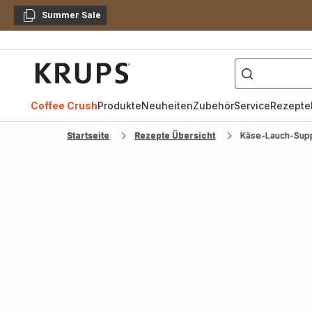
Summer Sale
Kopieren
["Kaffeevollautomat",
Krups
Homepage
Coffee Crush
Produkte
Neuheiten
Zubehör
Service
Rezepte
Startseite
Rezepte Übersicht
Käse-Lauch-Sup