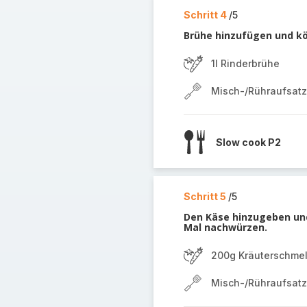
Schritt 4
/5
Brühe hinzufügen und kö
1l Rinderbrühe
Misch-/Rühraufsatz
Slow cook P2
Schritt 5
/5
Den Käse hinzugeben und
Mal nachwürzen.
200g Kräuterschme
Misch-/Rühraufsatz