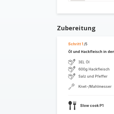
Zubereitung
Schritt 1
/5
Öl und Hackfleisch in d
3EL Öl
600g Hackfleisch
Salz und Pfeffer
Knet-/Mahlmesser
Slow cook P1