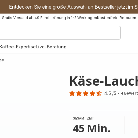
Entdecken Sie eine große Auswahl an Bestseller jetzt im S
Gratis Versand ab 49 Euro
Lieferung in 1-2 Werktagen
Kostenfreie Retouren
"Handmixer","Waffeleisen"]
Kaffee-Expertise
Live-Beratung
pe
Käse-Lauc
4.5
/5
-
4 Bewer
ratings.4.5
GESAMTZEIT
45 Min.