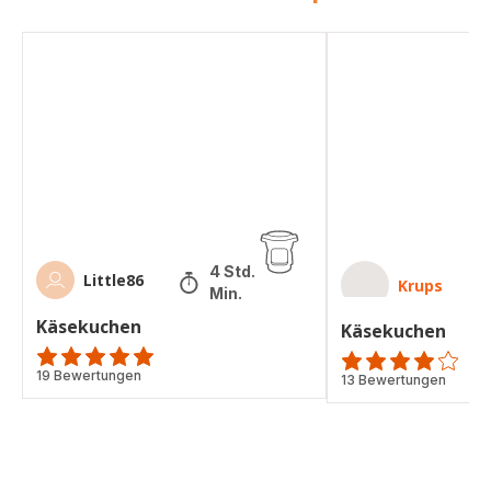
Käsekuchen
Käsekuchen
4 Std. 35
Little86
Krups
Min.
Käsekuchen
Käsekuchen
Bewertung
19 Bewertungen
Bewertung
13 Bewertungen
mit
mit
5
4
Sternen
Sternen
(Durchschnitt)
(Durchschnitt)