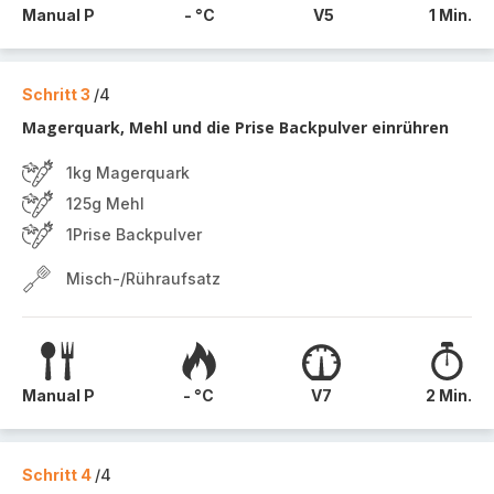
Manual P
- °C
V5
1 Min.
Schritt 3
/4
Magerquark, Mehl und die Prise Backpulver einrühren
1kg Magerquark
125g Mehl
1Prise Backpulver
Misch-/Rühraufsatz
Manual P
- °C
V7
2 Min.
Schritt 4
/4