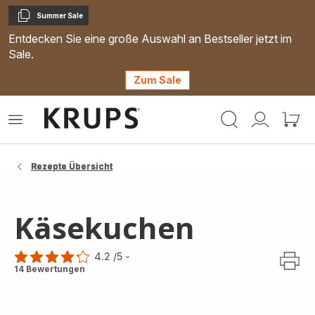
Summer Sale
Kopieren
Entdecken Sie eine große Auswahl an Bestseller jetzt im
Sale.
Zum Sale
Krups
Das
Mein
Mein
Homepage
Menü
Konto
Waren
öffnen
Rezepte Übersicht
Käsekuchen
4.2
/5
-
ratings.4.2
14 Bewertungen